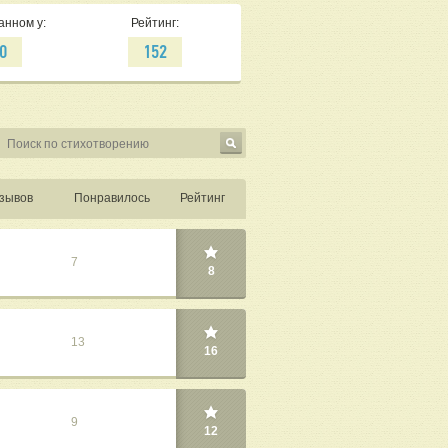
анном у:
Рейтинг:
0
152
зывов
Понравилось
Рейтинг
7
8
13
16
9
12