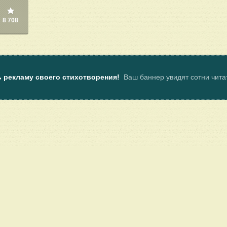
8 708
ь рекламу своего стихотворения!
Ваш баннер увидят сотни чит
ы
Пользовательское соглашение
Услуги
Клуб поэтов Поэмбука