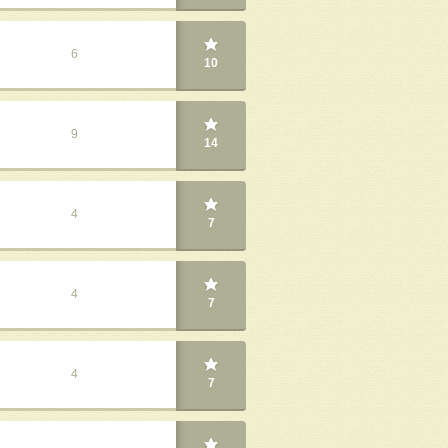
6
10
9
14
4
7
4
7
4
7