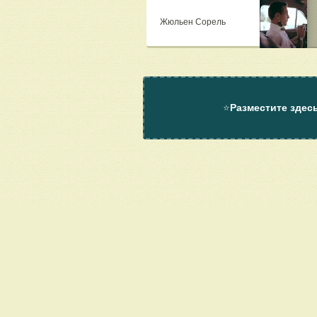
Жюльен Сорель
⭐
Разместите здес
О проекте
Помощь
Контакт