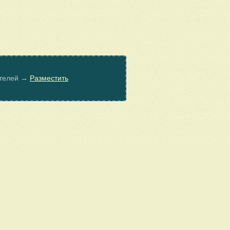
ателей →
Разместить
© Poembook.ru, 2026