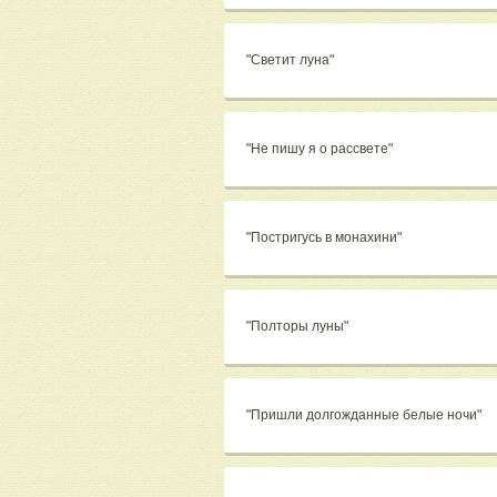
"Светит луна"
"Не пишу я о рассвете"
"Постригусь в монахини"
"Полторы луны"
"Пришли долгожданные белые ночи"