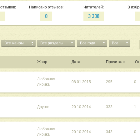
отзывов:
Написано отзывов:
Читателей:
В избр
6
0
3 308
Все жанры
Все разделы
Все года
Все
Жанр
Дата
Прочитали
От
Любовная
08.01.2015
295
0
лирика
Другое
20.10.2014
333
1
Любовная
20.10.2014
343
0
лирика