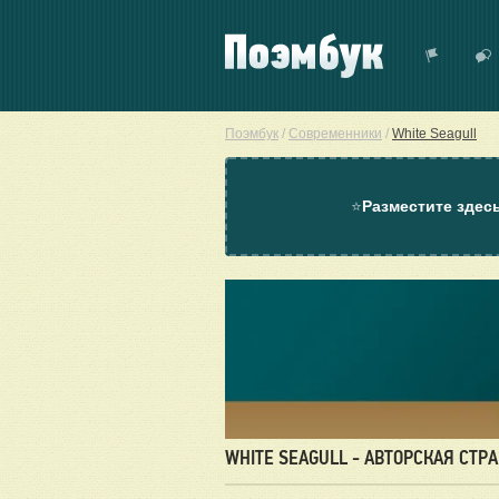
Поэмбук
/
Современники
/
White Seagull
⭐
Разместите здес
WHITE SEAGULL - АВТОРСКАЯ СТР