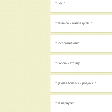
"Ему..."
"Наивное и малое дитя..."
"Воспоминания"
"Любовь - это яд"
"Цените близких и родных..."
"Не вернуть"