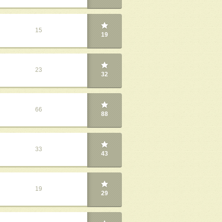
15
19
23
32
66
88
33
43
19
29