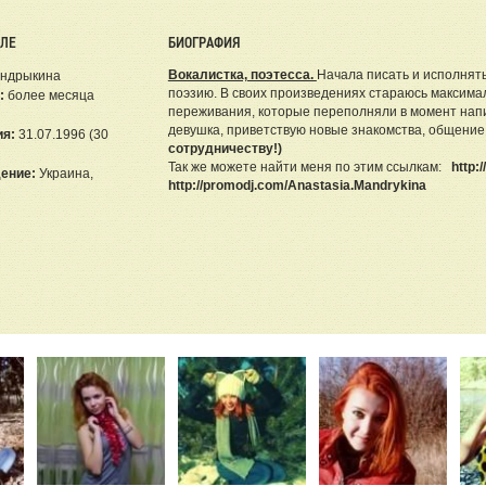
ЕЛЕ
БИОГРАФИЯ
Вокалистка, поэтесса.
Начала писать и исполнять
андрыкина
поэзию. В своих произведениях стараюсь максима
:
более месяца
переживания, которые переполняли в момент нап
девушка, приветствую новые знакомства, общение
ия:
31.07.1996 (30
сотрудничеству!)
Так же можете найти меня по этим ссылкам:
http:
ение:
Украина,
http://promodj.com/Anastasia.Mandrykina