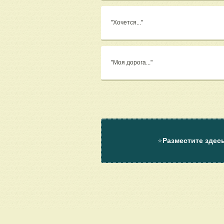
"Хочется..."
"Моя дорога..."
⭐
Разместите здес