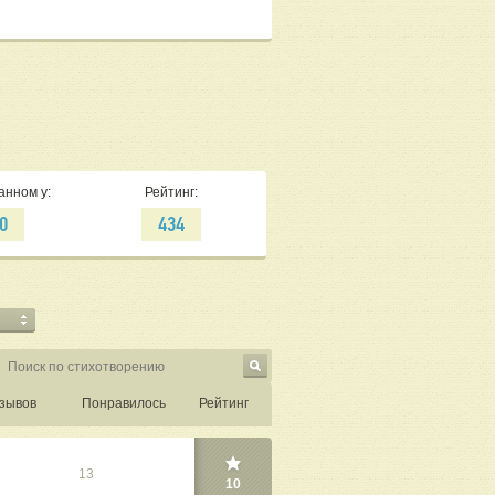
анном у:
Рейтинг:
0
434
зывов
Понравилось
Рейтинг
13
10