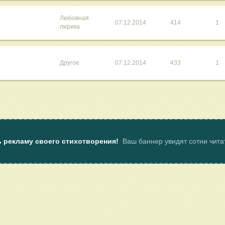
Любовная
07.12.2014
414
1
лирика
Другое
07.12.2014
433
1
ь рекламу своего стихотворения!
Ваш баннер увидят сотни чит