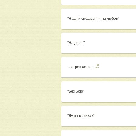
"Надії й сподівання на любов"
"На дно..."
"Остров боли..."
"Без бою"
"Душа в стихах"