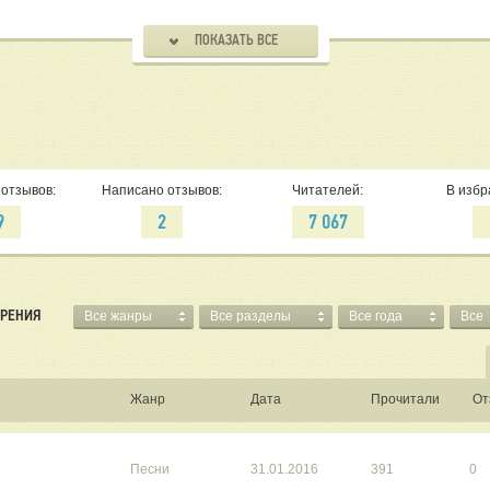
ПОКАЗАТЬ ВСЕ
отзывов:
Написано отзывов:
Читателей:
В избр
9
2
7 067
ОРЕНИЯ
Все жанры
Все разделы
Все года
Все
Жанр
Дата
Прочитали
От
Песни
31.01.2016
391
0