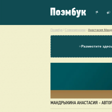
Поэмбук
/
Современники
/
Анастасия Манд
⭐
Разместите здес
МАНДРЫКИНА АНАСТАСИЯ - АВТО