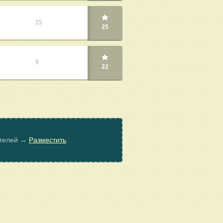
15
25
9
22
ателей →
Разместить