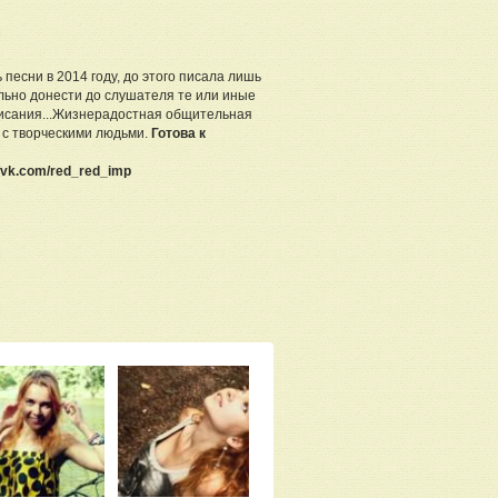
 песни в 2014 году, до этого писала лишь
льно донести до слушателя те или иные
исания...Жизнерадостная общительная
 с творческими людьми.
Готова к
//vk.com/red_red_imp