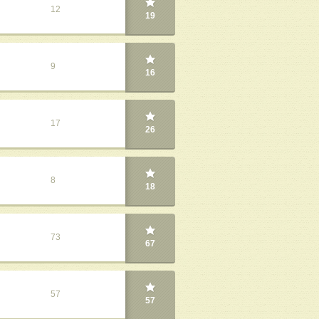
12
19
9
16
17
26
8
18
73
67
57
57