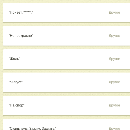
"Привет, *****."
Другое
"Непрекрасно"
Другое
"Жаль"
Другое
"*Август"
Другое
"На спор"
Другое
"Скальпель. Зажим. Зашить."
Другое