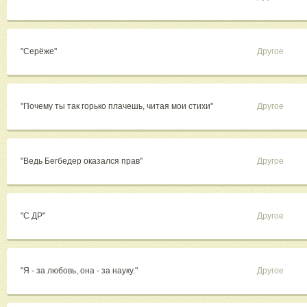
"Серёже"
Другое
"Почему ты так горько плачешь, читая мои стихи"
Другое
"Ведь Бегбедер оказался прав"
Другое
"С ДР"
Другое
"Я - за любовь, она - за науку."
Другое