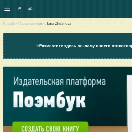
Поэмбук
/
Современники
/
Lina Zhdanova
⭐
Разместите здесь рекламу своего стихотво