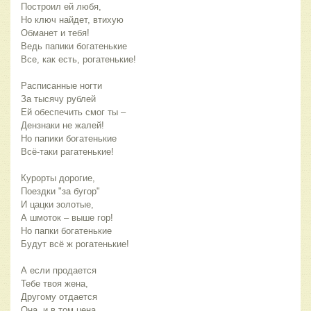
Построил ей любя,
Но ключ найдет, втихую
Обманет и тебя!
Ведь папики богатенькие
Все, как есть, рогатенькие!
Расписанные ногти
За тысячу рублей
Ей обеспечить смог ты – 
Дензнаки не жалей!
Но папики богатенькие
Всё-таки рагатенькие!
Курорты дорогие,
Поездки "за бугор"
И цацки золотые,
А шмоток – выше гор!
Но папки богатенькие
Будут всё ж рогатенькие!
А если продается 
Тебе твоя жена,
Другому отдается
Она, и в том цена.