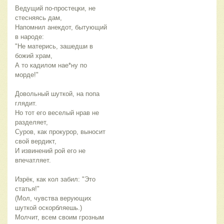
Ведущий по-простецки, не 
стесняясь дам,
Напомнил анекдот, бытующий 
в народе:
"Не матерись, зашедши в 
божий храм,
А то кадилом нае*ну по 
морде!"
Довольный шуткой, на попа 
глядит.
Но тот его веселый нрав не 
разделяет,
Суров, как прокурор, выносит 
свой вердикт,
И извинений рой его не 
впечатляет.
Изрёк, как кол забил: "Это 
статья!"
(Мол, чувства верующих 
шуткой оскорбляешь.)
Молчит, всем своим грозным 