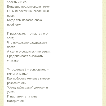
злость и гнев
Ведущие презентовали  тему.
Он был похож на  оголенный 
нерв,
Когда там излагал свою 
проблему.
И рассказал, что паства его 
злит,
Что прихожане раздражают 
часто.
А сан его сердиться не велит,
Предписывает выражать 
участье.
"Что делать? – вопрошает, – 
как мне быть?
Как побороть желанье гневом 
разразиться?
"Овец заблудших" должен я 
учить
И наставлять, а тянет 
материться!"