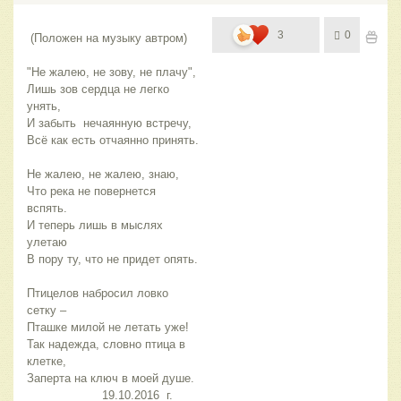
3
0
 (Положен на музыку автром)
"Не жалею, не зову, не плачу", 
Лишь зов сердца не легко 
унять,
И забыть  нечаянную встречу,
Всё как есть отчаянно принять.
Не жалею, не жалею, знаю,
Что река не повернется 
вспять.
И теперь лишь в мыслях 
улетаю
В пору ту, что не придет опять.
Птицелов набросил ловко 
сетку – 
Пташке милой не летать уже!
Так надежда, словно птица в 
клетке,
Заперта на ключ в моей душе.
                     19.10.2016  г. 