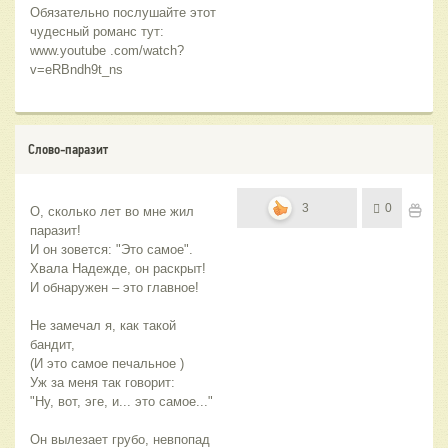
Обязательно послушайте этот 
чудесный романс тут:
www.youtube .com/watch?
v=eRBndh9t_ns
Слово-паразит
3
0
О, сколько лет во мне жил 
паразит!
И он зовется: "Это самое".
Хвала Надежде, он раскрыт!
И обнаружен – это главное!
Не замечал я, как такой  
бандит,
(И это самое печальное )
Уж за меня так говорит:
"Ну, вот, эге, и... это самое..."
Он вылезает грубо, невпопад