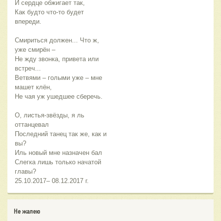
И сердце обжигает так,
Как будто что-то будет
впереди.
Смириться должен... Что ж,
уже смирён –
Не жду звонка, привета или
встреч...
Ветвями – голыми уже – мне
машет клён,
Не чая уж ушедшее сберечь.
О, листья-звёзды, я ль
оттанцевал
Последний танец так же, как и
вы?
Иль новый мне назначен бал
Слегка лишь только начатой
главы?
25.10.2017– 08.12.2017 г.
Не жалею