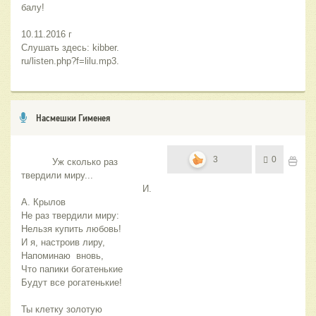
балу!
10.11.2016 г
Слушать здесь: kibber.   
ru/listen.php?f=lilu.mp3.
Насмешки Гименея
3
0
           Уж сколько раз 
твердили миру...
                                           И. 
А. Крылов
Не раз твердили миру:
Нельзя купить любовь!
И я, настроив лиру,
Напоминаю  вновь, 
Что папики богатенькие
Будут все рогатенькие!
Ты клетку золотую 