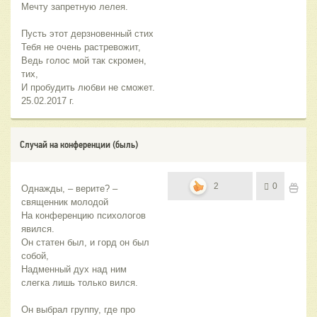
Мечту запретную лелея.
Пусть этот дерзновенный стих
Тебя не очень растревожит,
Ведь голос мой так скромен,
тих,
И пробудить любви не сможет.
25.02.2017 г.
Случай на конференции (быль)
2
0
Однажды, – верите? – 
священник молодой
На конференцию психологов 
явился.
Он статен был, и горд он был 
собой,
Надменный дух над ним 
слегка лишь только вился.
Он выбрал группу, где про 