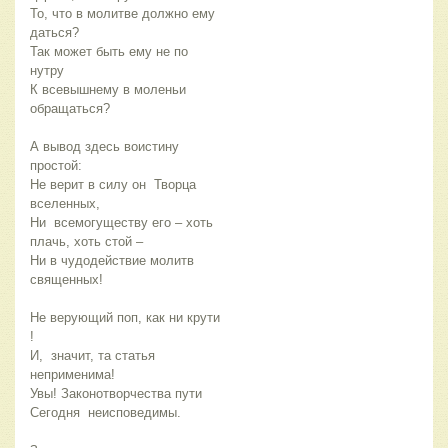
То, что в молитве должно ему 
даться?
Так может быть ему не по 
нутру 
К всевышнему в моленьи 
обращаться?
А вывод здесь воистину 
простой:
Не верит в силу он  Творца  
вселенных, 
Ни  всемогуществу его – хоть 
плачь, хоть стой – 
Ни в чудодействие молитв 
священных!
Не верующий поп, как ни крути 
!
И,  значит, та статья  
неприменима!
Увы! Законотворчества пути
Сегодня  неисповедимы.