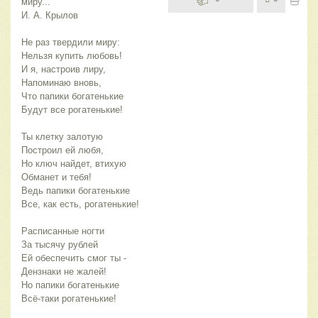
миру...
И. А. Крылов
Не раз твердили миру:
Нельзя купить любовь!
И я, настроив лиру,
Напоминаю вновь,
Что папики богатенькие
Будут все рогатенькие!
Ты клетку залотую
Построил ей любя,
Но ключ найдет, втихую
Обманет и тебя!
Ведь папики богатенькие
Все, как есть, рогатенькие!
Расписанные ногти
За тысячу рублей
Ей обеспечить смог ты -
Дензнаки не жалей!
Но папики богатенькие
Всё-таки рогатенькие!