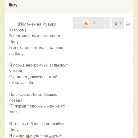
Лилу
3
0
       (Положен на музыку 
автором)
В платьице лукавом видел я 
Лилу:
В зеркале вертелась словно 
на балу.
И порыв нескромный вспыхнул 
у меня,
Сделал я движенье, чтоб 
обнять любя.
Но сказала Лила, бровью 
поведя:
"Я порыв подобный жду не от 
тебя!"
И теперь я больше не люблю 
Лилу,
Я найду другую – на другом 