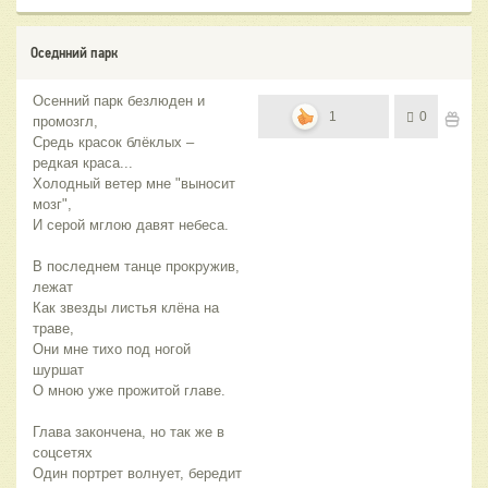
Оседнний парк
Осенний парк безлюден и
1
0
промозгл,
Средь красок блёклых –
редкая краса...
Холодный ветер мне "выносит
мозг",
И серой мглою давят небеса.
В последнем танце прокружив,
лежат
Как звезды листья клёна на
траве,
Они мне тихо под ногой
шуршат
О мною уже прожитой главе.
Глава закончена, но так же в
соцсетях
Один портрет волнует, бередит