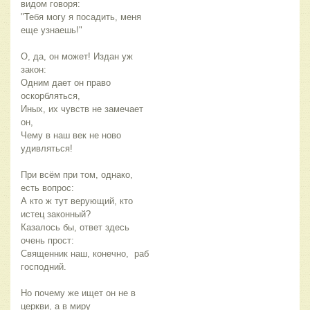
видом говоря:
"Тебя могу я посадить, меня 
еще узнаешь!"
О, да, он может! Издан уж 
закон:
Одним дает он право 
оскорбляться,
Иных, их чувств не замечает 
он,
Чему в наш век не ново 
удивляться!
При всём при том, однако, 
есть вопрос:
А кто ж тут верующий, кто 
истец законный?
Казалось бы, ответ здесь 
очень прост:
Священник наш, конечно,  раб 
господний.
Но почему же ищет он не в 
церкви, а в миру