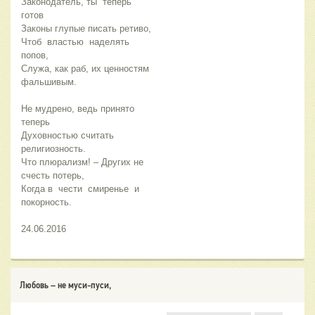
Законодатель, ты  теперь 
готов
Законы глупые писать ретиво,
Чтоб  властью  наделять 
попов,
Служа, как раб, их ценностям 
фальшивым.
Не мудрено, ведь принято 
теперь
Духовностью считать 
религиозность.
Что плюрализм! – Других не 
счесть потерь, 
Когда в  чести  смиренье  и 
покорность. 
24.06.2016
Любовь – не муси-пуси,