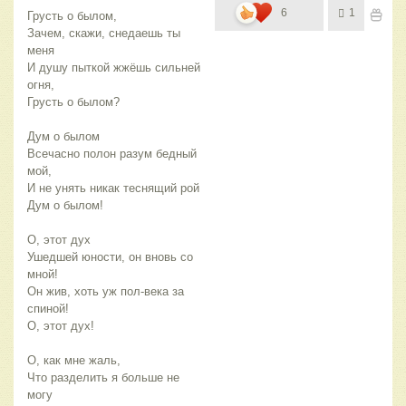
6
1
Грусть о былом,
Зачем, скажи, снедаешь ты 
меня
И душу пыткой жжёшь сильней 
огня,
Грусть о былом?
Дум о былом
Всечасно полон разум бедный 
мой,
И не унять никак теснящий рой
Дум о былом!
О, этот дух
Ушедшей юности, он вновь со 
мной!
Он жив, хоть уж пол-века за 
спиной!
О, этот дух!
О, как мне жаль,
Что разделить я больше не 
могу