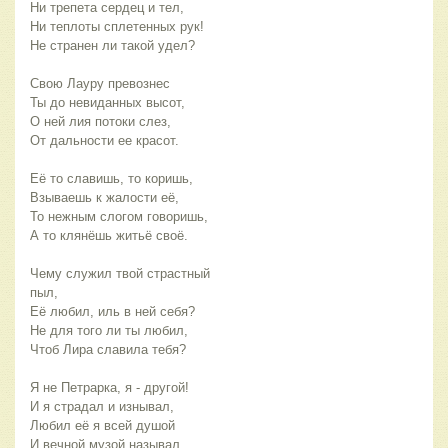
Ни трепета сердец и тел,
Ни теплоты сплетенных рук!
Не странен ли такой удел?
Свою Лауру превознес
Ты до невиданных высот,
О ней лия потоки слез,
От дальности ее красот.
Её то славишь, то коришь,
Взываешь к жалости её,
То нежным слогом говоришь,
А то клянёшь житьё своё.
Чему служил твой страстный
пыл,
Её любил, иль в ней себя?
Не для того ли ты любил,
Чтоб Лира славила тебя?
Я не Петрарка, я - другой!
И я страдал и изнывал,
Любил её я всей душой
И вечной музой называл.