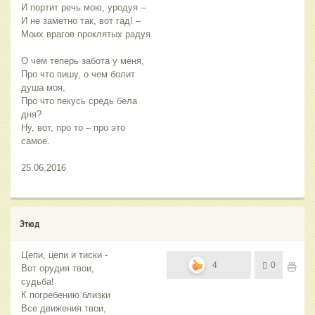
И портит речь мою, уродуя – 
И не заметно так, вот гад! –
Моих врагов проклятых радуя.
О чем теперь забота у меня,
Про что пишу, о чем болит 
душа моя,
Про что пекусь средь бела  
дня?
Ну, вот, про то – про это 
самое.
25.06.2016
Этюд
Цепи, цепи и тиски -
4
0
Вот орудия твои,
судьба!
К погребению близки
Все движения твои,