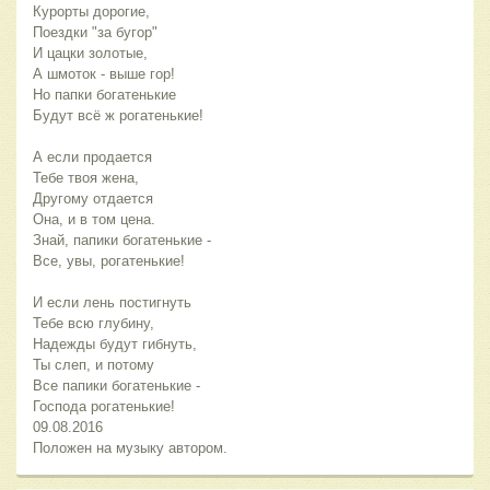
Курорты дорогие,
Поездки "за бугор"
И цацки золотые,
А шмоток - выше гор!
Но папки богатенькие
Будут всё ж рогатенькие!
А если продается
Тебе твоя жена,
Другому отдается
Она, и в том цена.
Знай, папики богатенькие -
Все, увы, рогатенькие!
И если лень постигнуть
Тебе всю глубину,
Надежды будут гибнуть,
Ты слеп, и потому
Все папики богатенькие -
Господа рогатенькие!
09.08.2016
Положен на музыку автором.