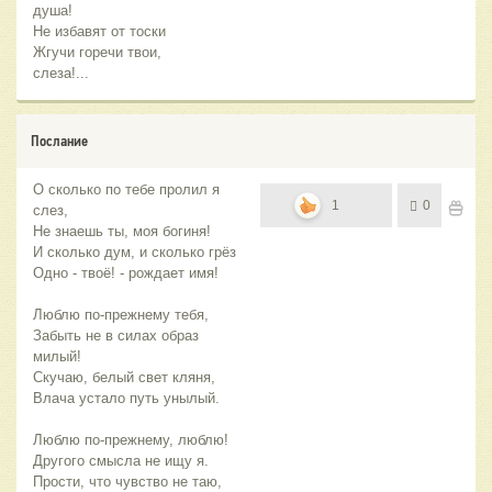
душа!
Не избавят от тоски
Жгучи горечи твои,
слеза!...
Послание
О сколько по тебе пролил я
1
0
слез,
Не знаешь ты, моя богиня!
И сколько дум, и сколько грёз
Одно - твоё! - рождает имя!
Люблю по-прежнему тебя,
Забыть не в силах образ
милый!
Скучаю, белый свет кляня,
Влача устало путь унылый.
Люблю по-прежнему, люблю!
Другого смысла не ищу я.
Прости, что чувство не таю,