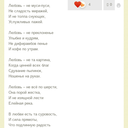
4
0
Любовь – не муси-пуси,
Не сладость миражей,
И не толпа снующих,
Услужливых пажей.
Любовь – не преклоненье
Улыбке и кудрям,
Не дифирамбов пенье
И кофе по утрам.
Любовь – не та картина,
Когда ценней всех благ
Сдувание пылинок,
Ношенье на руках.
Любовь – не всё по шерсти,
Она порой жестка,
И не изящной лести
Елейная река.
В любви есть та суровость,
И сила прямоты,
Что подлинную радость