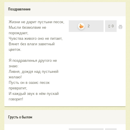
Поздравление
Жизни не дарит пустыни песок,
2
0
Мысли безмолвие не
порождает,
Чувства живого оно не питает,
Вянет без влаги заветный
цветок.
Я поздравленья другого не
знаю:
Ливня, дождя над пустыней
желаю!
Пусть он в оазис песок
превратит,
И каждый звук в нём пускай
говорит!
Грусть о былом