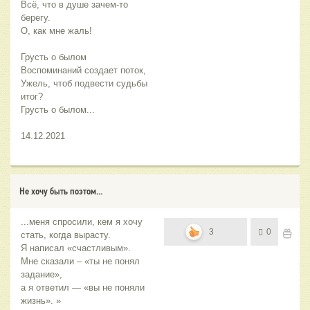
Всё, что в душе зачем-то 
берегу.
О, как мне жаль!
Грусть о былом
Воспоминаний создает поток,
Ужель, чтоб подвести судьбы 
итог?
Грусть о былом...
14.12.2021
Не хочу быть поэтом...
...меня спросили, кем я хочу
3
0
стать, когда вырасту.
Я написал «счастливым».
Мне сказали – «ты не понял
задание»,
а я ответил — «вы не поняли
жизнь». »