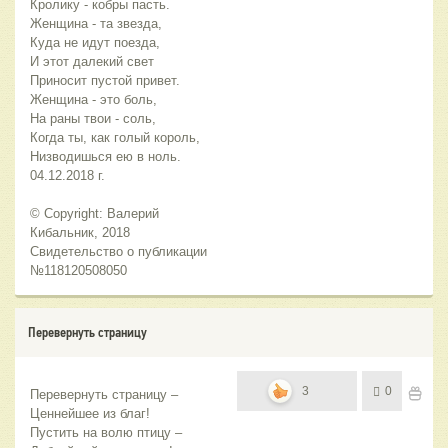
Кролику - кобры пасть.
Женщина - та звезда,
Куда не идут поезда,
И этот далекий свет
Приносит пустой привет.
Женщина - это боль,
На раны твои - соль,
Когда ты, как голый король,
Низводишься ею в ноль.
04.12.2018 г.
© Copyright: Валерий
Кибальник, 2018
Свидетельство о публикации
№118120508050
Перевернуть страницу
3
0
Перевернуть страницу –
Ценнейшее из благ!
Пустить на волю птицу –