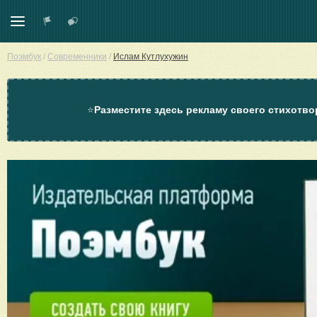
Поэмбук
/
Современники
/
Ислам Кутлухужин
⭐
Разместите здесь рекламу своего стихотво