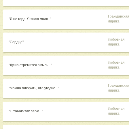
Гражданска
"Я не горд. Я знаю мало.."
лирика
Любовная
"Сердце"
лирика
Любовная
"Душа стремится в высь..."
лирика
Гражданска
"Можно говорить, что угодно..."
лирика
Любовная
"С тобою так легко..."
лирика