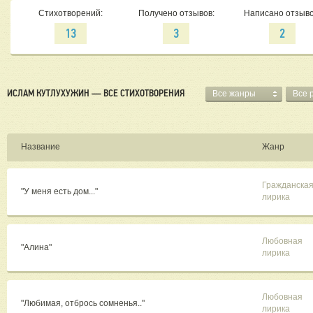
Стихотворений:
Получено отзывов:
Написано отзыво
13
3
2
ИСЛАМ КУТЛУХУЖИН — ВСЕ СТИХОТВОРЕНИЯ
Все жанры
Все 
Название
Жанр
Гражданска
"У меня есть дом..."
лирика
Любовная
"Алина"
лирика
Любовная
"Любимая, отбрось сомненья.."
лирика