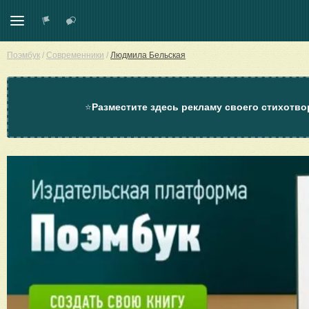
Поэмбук
/
Современники
/
Людмила Бельская
⭐
Разместите здесь рекламу своего стихотво