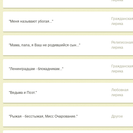
лирика
Гражданска
"Меня называют убогая..."
лирика
Религиозная
"Мама, папа, я Ваш не родившийся сын..."
лирика
Гражданска
"Ленинградцам - блокадникам..."
лирика
Любовная
"Ведьма и Поэт."
лирика
"Рыжая - бесстыжая, Мисс Очарование."
Другое