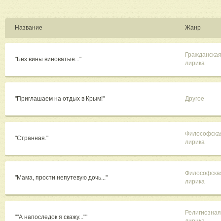
Название
Жанр
Гражданска
"Без вины виноватые..."
лирика
"Приглашаем на отдых в Крым!"
Другое
Философска
"Странная."
лирика
Философска
"Мама, прости непутевую дочь..."
лирика
Религиозная
""А напоследок я скажу...""