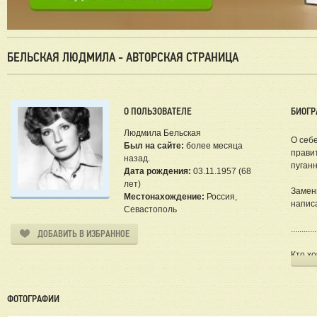
БЕЛЬСКАЯ ЛЮДМИЛА - АВТОРСКАЯ СТРАНИЦА
О ПОЛЬЗОВАТЕЛЕ
БИОГР
Людмила Бельская
О себ
Был на сайте:
более месяца
правит
назад.
пуганн
Дата рождения:
03.11.1957 (68
лет)
Замен
Местонахождение:
Россия,
напис
Севастополь
............
ДОБАВИТЬ В ИЗБРАННОЕ
Кто х
БОРИС
моей 
ФОТОГРАФИИ
Несмо