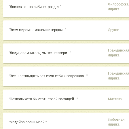
Философска
"Доспевают на рябине гроздья."
лирика
"Всем миром поможем питерцам..."
Другое
Гражданска
"Люди, опомнитесь, мы же не звери..."
лирика
Гражданска
"Все шестнадцать лет сама себя я вопрошаю..."
лирика
"Позволь хотя бы стать твоей волчицей..."
Мистика
Любовная
"Мадейра осени моей."
лирика