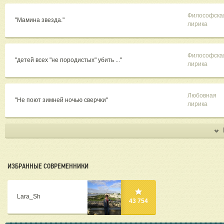
Философска
"Мамина звезда."
лирика
Философска
"детей всех "не породистых" убить ..."
лирика
Любовная
"Не поют зимней ночью сверчки"
лирика
ИЗБРАННЫЕ СОВРЕМЕННИКИ
Lara_Sh
43 754