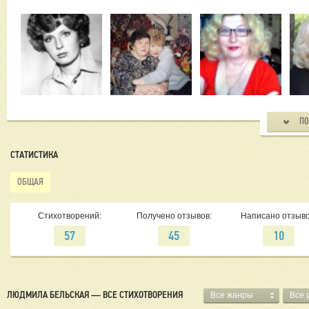
на Аму
Люблю 
остава
Бескон
творче
Заран
С огр
ПО
СТАТИСТИКА
ОБЩАЯ
Стихотворений:
Получено отзывов:
Написано отзыво
57
45
10
ЛЮДМИЛА БЕЛЬСКАЯ — ВСЕ СТИХОТВОРЕНИЯ
Все жанры
Все 