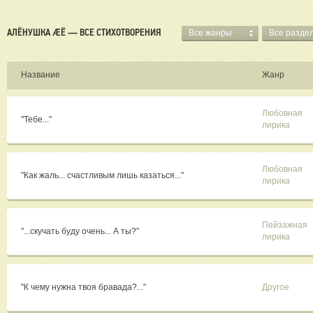
АЛЁНУШКА ÆЁ — ВСЕ СТИХОТВОРЕНИЯ
Все жанры
Все разде
Название
Жанр
Любовная
"Тебе..."
лирика
Любовная
"Как жаль... счастливым лишь казаться..."
лирика
Пейзажная
"...скучать буду очень... А ты?"
лирика
"К чему нужна твоя бравада?..."
Другое