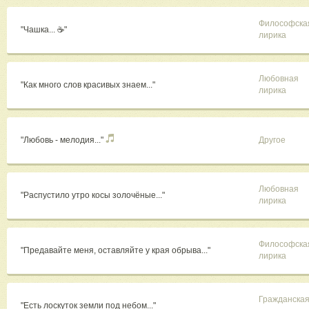
Философска
"Чашка... ☕"
лирика
Любовная
"Как много слов красивых знаем..."
лирика
"Любовь - мелодия..."
Другое
Любовная
"Распустило утро косы золочёные..."
лирика
Философска
"Предавайте меня, оставляйте у края обрыва..."
лирика
Гражданска
"Есть лоскуток земли под небом..."