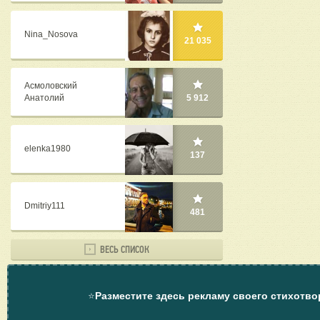
Nina_Nosova
21 035
Асмоловский
Анатолий
5 912
elenka1980
137
Dmitriy111
481
ВЕСЬ СПИСОК
⭐
Разместите здесь рекламу своего стихотво