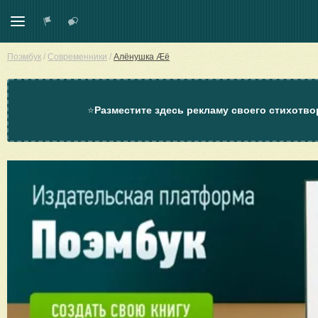
Поэмбук
/
Современники
/
Алёнушка Æё
⭐
Разместите здесь рекламу своего стихотво