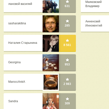
Маяковский
лановой василий
Владимир
631
Анненский
sasharakitina
Иннокентий
285
Наталия Старынина
8 561
Georgina
953
MaroccAnkA
2 983
Sandra
309