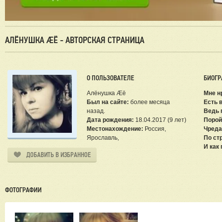
АЛЁНУШКА ÆЁ - АВТОРСКАЯ СТРАНИЦА
О ПОЛЬЗОВАТЕЛЕ
БИОГР
Алёнушка Æё
Мне нр
Был на сайте:
более месяца
Есть 
назад.
Ведь 
Дата рождения:
18.04.2017 (9 лет)
Порой
Местонахождение:
Россия,
Чреда
Ярославль,
По ст
И как
ДОБАВИТЬ В ИЗБРАННОЕ
ФОТОГРАФИИ