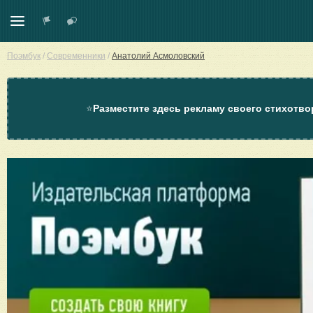
Поэмбук
/
Современники
/
Анатолий Асмоловский
⭐
Разместите здесь рекламу своего стихотво