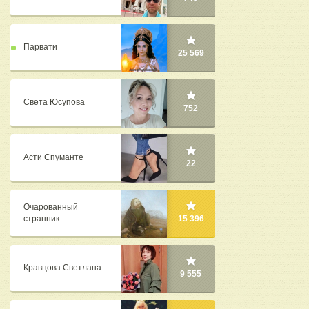
Парвати
25 569
Света Юсупова
752
Асти Спуманте
22
Очарованный
странник
15 396
Кравцова Светлана
9 555