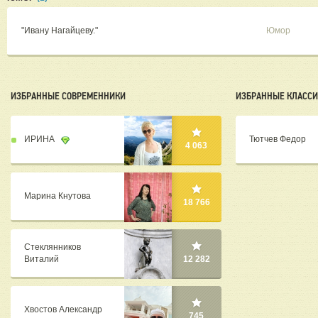
"Ивану Нагайцеву."
Юмор
ИЗБРАННЫЕ СОВРЕМЕННИКИ
ИЗБРАННЫЕ КЛАСС
ИРИНА
Тютчев Федор
4 063
Марина Кнутова
18 766
Стеклянников
Виталий
12 282
Хвостов Александр
745