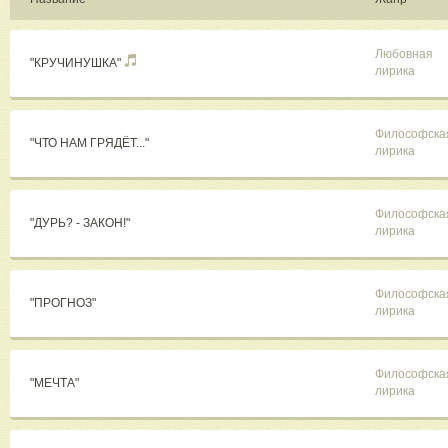
Любовная
"КРУЧИНУШКА"
лирика
Философска
"ЧТО НАМ ГРЯДЁТ..."
лирика
Философска
"ДУРЬ? - ЗАКОН!"
лирика
Философска
"ПРОГНОЗ"
лирика
Философска
"МЕЧТА"
лирика