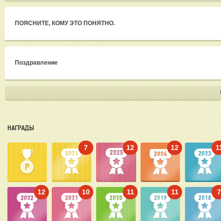
ПОЯСНИТЕ, КОМУ ЭТО ПОНЯТНО.
Поздравление
НАГРАДЫ
7
12
12
1
12
10
11
11