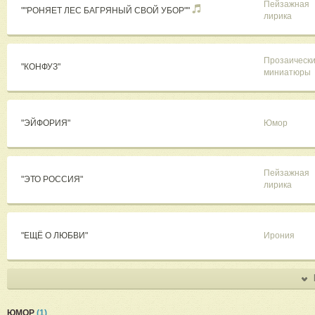
Пейзажная
""РОНЯЕТ ЛЕС БАГРЯНЫЙ СВОЙ УБОР""
лирика
Прозаическ
"КОНФУЗ"
миниатюры
"ЭЙФОРИЯ"
Юмор
Пейзажная
"ЭТО РОССИЯ"
лирика
"ЕЩЁ О ЛЮБВИ"
Ирония
ЮМОР
(1)