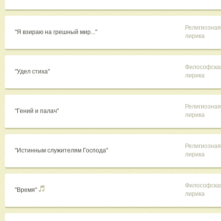
Религиозная
"Я взираю на грешный мир..."
лирика
Философска
"Удел стиха"
лирика
Религиозная
"Гений и палач"
лирика
Религиозная
"Истинным служителям Господа"
лирика
Философска
"Время"
лирика