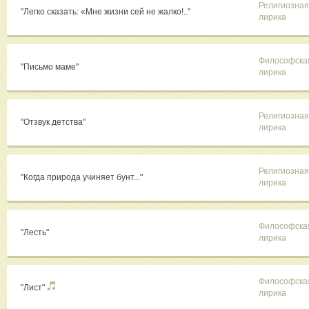
Религиозная
"Легко сказать: «Мне жизни сей не жалко!.."
лирика
Философска
"Письмо маме"
лирика
Религиозная
"Отзвук детства"
лирика
Религиозная
"Когда природа учиняет бунт..."
лирика
Философска
"Лесть"
лирика
Философска
"Лист"
лирика