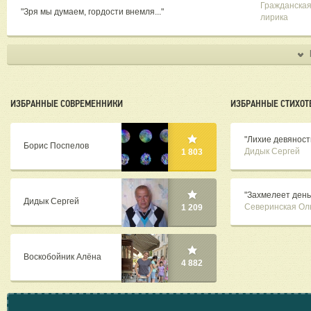
Гражданска
"Зря мы думаем, гордости внемля..."
лирика
ИЗБРАННЫЕ СОВРЕМЕННИКИ
ИЗБРАННЫЕ СТИХОТ
"Лихие девяност
Борис Поспелов
Дидык Сергей
1 803
"Захмелеет день
Дидык Сергей
Северинская Ол
1 209
Воскобойник Алёна
4 882