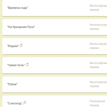
Философска
"Времена года"
лирика
Религиозная
"На Крещение Руси"
лирика
Философска
"Родник"
лирика
Философска
"Чужая боль"
лирика
Философска
"Рубаи"
лирика
Пейзажная
"Снегопад"
лирика