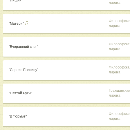
"Нищий"
лирика
Философска
"Матери"
лирика
Философска
"Вчерашний снег"
лирика
Философска
"Сергею Есенину"
лирика
Гражданска
"Святой Руси"
лирика
Философска
"В тюрьме"
лирика