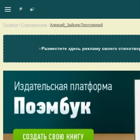
Поэмбук
/
Современники
/
Алексий_Зайцев Протоиерей
⭐
Разместите здесь рекламу своего стихотво