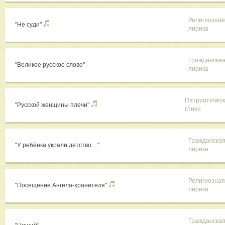
Религиозная
"Не суди"
лирика
Гражданска
"Великое русское слово"
лирика
Патриотичес
"Русской женщины плечи"
стихи
Гражданска
"У ребёнка украли детство...."
лирика
Религиозная
"Посещение Ангела-хранителя"
лирика
Гражданска