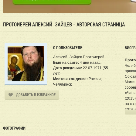
ПРОТОИЕРЕЙ АЛЕКСИЙ_ЗАЙЦЕВ - АВТОРСКАЯ СТРАНИЦА
О ПОЛЬЗОВАТЕЛЕ
БИОГР
Алексий_Зайцев Протоиерей
Прото
Был на сайте:
4 дня назад.
Челяб
Дата рождения:
22.07.1971 (55
право
лет)
Союза
Местонахождение:
Россия,
Мамин
Челябинск
сборни
«Чаша 
ДОБАВИТЬ В ИЗБРАННОЕ
(2015)
на сво
(2020
(2023
(2026)
правос
ФОТОГРАФИИ
напис