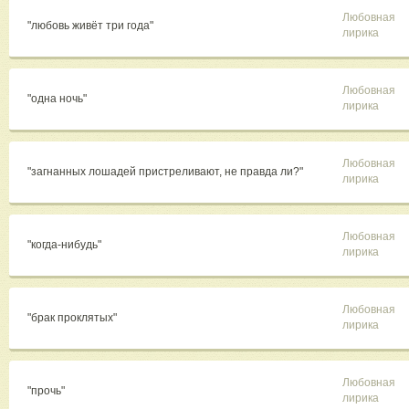
Любовная
"любовь живёт три года"
лирика
Любовная
"одна ночь"
лирика
Любовная
"загнанных лошадей пристреливают, не правда ли?"
лирика
Любовная
"когда-нибудь"
лирика
Любовная
"брак проклятых"
лирика
Любовная
"прочь"
лирика