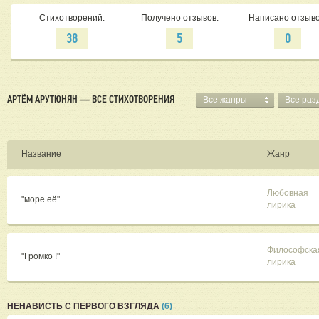
Стихотворений:
Получено отзывов:
Написано отзыво
38
5
0
АРТЁМ АРУТЮНЯН — ВСЕ СТИХОТВОРЕНИЯ
Все жанры
Все раз
Название
Жанр
Любовная
"море её"
лирика
Философска
"Громко !"
лирика
НЕНАВИСТЬ С ПЕРВОГО ВЗГЛЯДА
(6)