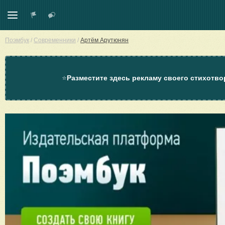
Поэмбук
/
Современники
/
Артём Арутюнян
⭐
Разместите здесь рекламу своего стихотво