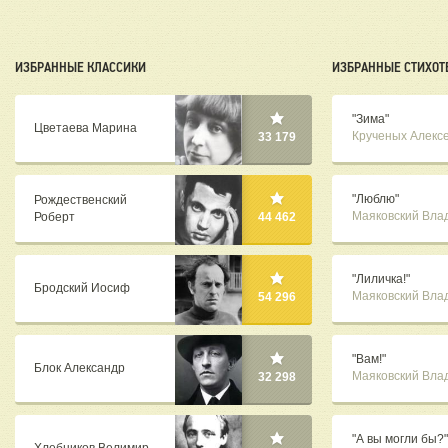
ИЗБРАННЫЕ КЛАССИКИ
ИЗБРАННЫЕ СТИХОТ
"Зима"
Цветаева Марина
Крученых Алекс
33 179
"Люблю"
Рождественский
Маяковский Вла
Роберт
44 462
"Лиличка!"
Бродский Иосиф
Маяковский Вла
54 296
"Вам!"
Блок Александр
Маяковский Вла
32 298
"А вы могли бы?"