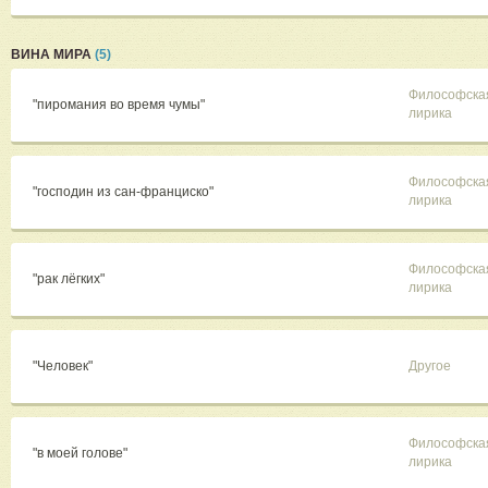
ВИНА МИРА
(5)
Философска
"пиромания во время чумы"
лирика
Философска
"господин из сан-франциско"
лирика
Философска
"рак лёгких"
лирика
"Человек"
Другое
Философска
"в моей голове"
лирика