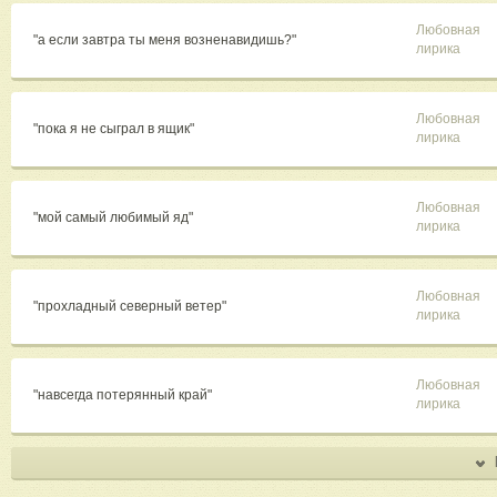
Любовная
"а если завтра ты меня возненавидишь?"
лирика
Любовная
"пока я не сыграл в ящик"
лирика
Любовная
"мой самый любимый яд"
лирика
Любовная
"прохладный северный ветер"
лирика
Любовная
"навсегда потерянный край"
лирика