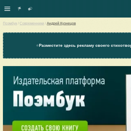
Поэмбук
/
Современники
/
Андрей Кузнецов
⭐
Разместите здесь рекламу своего стихотво