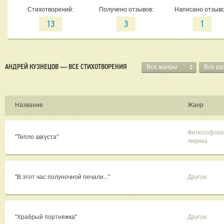
Стихотворений:
Получено отзывов:
Написано отзыво
13
3
1
АНДРЕЙ КУЗНЕЦОВ — ВСЕ СТИХОТВОРЕНИЯ
Все жанры
Все р
Название
Жанр
Философска
"Тепло августа"
лирика
"В этот час полуночной печали..."
Другое
"Храбрый портняжка"
Другое