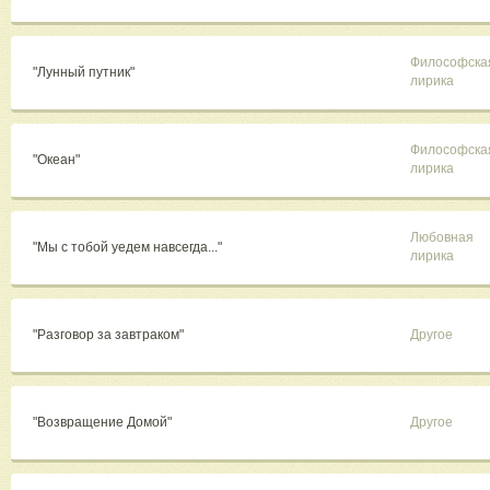
Философска
"Лунный путник"
лирика
Философска
"Океан"
лирика
Любовная
"Мы с тобой уедем навсегда..."
лирика
"Разговор за завтраком"
Другое
"Возвращение Домой"
Другое