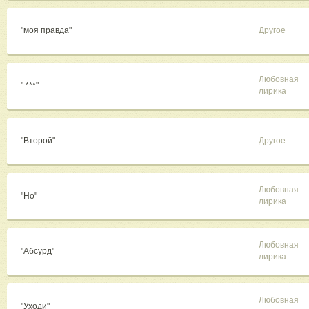
"моя правда"
Другое
Любовная
" ***"
лирика
"Второй"
Другое
Любовная
"Но"
лирика
Любовная
"Абсурд"
лирика
Любовная
"Уходи"