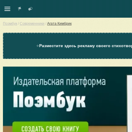
Поэмбук
/
Современники
/
Агата Кимбрик
⭐
Разместите здесь рекламу своего стихотво