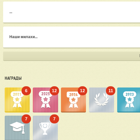
...
Наши милахи...
НАГРАДЫ
6
12
12
11
7
7