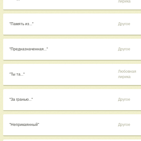
лирика
"Память из..."
Другое
"Предназначенная..."
Другое
Любовная
"Ты та..."
лирика
"За гранью..."
Другое
"Неприкаянный"
Другое