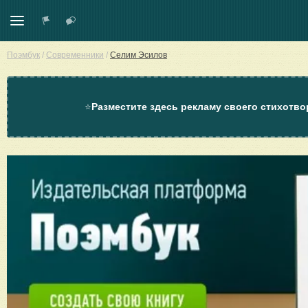
Поэмбук
/
Современники
/
Селим Эсилов
⭐
Разместите здесь рекламу своего стихотво