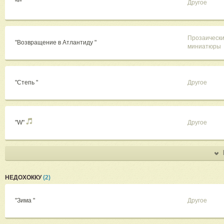
"*"
Другое
Прозаическ
"Возвращение в Атлантиду "
миниатюры
"Степь "
Другое
"W"
Другое
НЕДОХОККУ
(2)
"Зима "
Другое