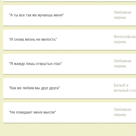
Любовная
"А ты все так же мучаешь меня"
лирика
Философска
"И снова жизнь не милость"
лирика
Любовная
"Я жажду лишь открытых глаз"
лирика
Белый и
"Как же любим мы друг друга"
вольный сти
Любовная
"Не покидают меня мысли"
лирика