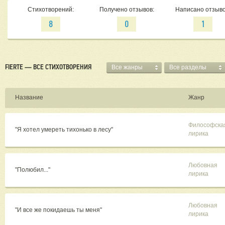
Стихотворений:
Получено отзывов:
Написано отзыво
8
0
1
FIERTE — ВСЕ СТИХОТВОРЕНИЯ
Все жанры
Все разделы
Название
Жанр
Философска
"​Я хотел умереть тихонько в лесу"
лирика
Любовная
"Полюбил..."
лирика
Любовная
"​И все же покидаешь ты меня"
лирика