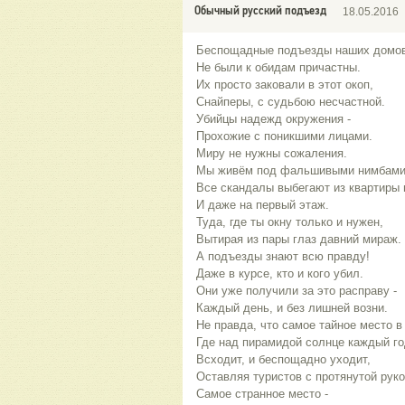
Обычный русский подъезд
18.05.2016
Беспощадные подъезды наших домо
Не были к обидам причастны.
Их просто заковали в этот окоп,
Снайперы, с судьбою несчастной.
Убийцы надежд окружения -
Прохожие с поникшими лицами.
Миру не нужны сожаления.
Мы живём под фальшивыми нимбами.
Все скандалы выбегают из квартиры 
И даже на первый этаж.
Туда, где ты окну только и нужен,
Вытирая из пары глаз давний мираж.
А подъезды знают всю правду!
Даже в курсе, кто и кого убил.
Они уже получили за это расправу -
Каждый день, и без лишней возни.
Не правда, что самое тайное место в 
Где над пирамидой солнце каждый го
Всходит, и беспощадно уходит,
Оставляя туристов с протянутой руко
Самое странное место -