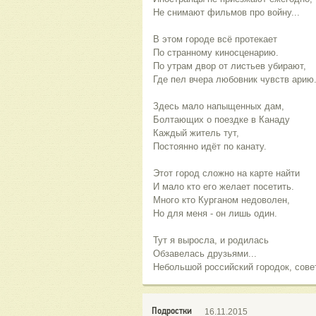
Не снимают фильмов про войну...
В этом городе всё протекает
По странному киносценарию.
По утрам двор от листьев убирают,
Где пел вчера любовник чувств арию
Здесь мало напыщенных дам,
Болтающих о поездке в Канаду
Каждый житель тут,
Постоянно идёт по канату.
Этот город сложно на карте найти
И мало кто его желает посетить.
Много кто Курганом недоволен,
Но для меня - он лишь один.
Тут я выросла, и родилась
Обзавелась друзьями...
Небольшой российский городок, сове
Подростки
16.11.2015