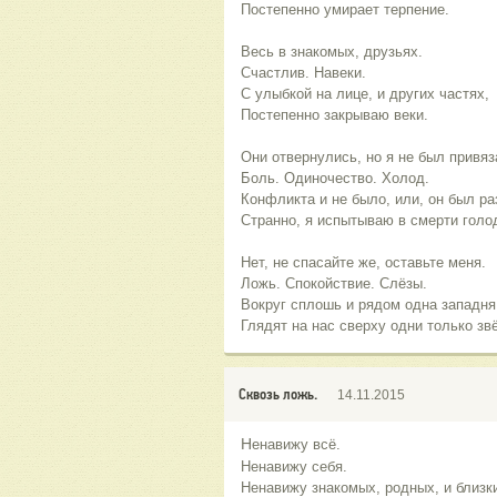
Постепенно умирает терпение.
Весь в знакомых, друзьях.
Счастлив. Навеки.
С улыбкой на лице, и других частях,
Постепенно закрываю веки.
Они отвернулись, но я не был привя
Боль. Одиночество. Холод.
Конфликта и не было, или, он был раз
Странно, я испытываю в смерти голо
Нет, не спасайте же, оставьте меня.
Ложь. Спокойствие. Слёзы.
Вокруг сплошь и рядом одна западн
Глядят на нас сверху одни только зв
Сквозь ложь.
14.11.2015
Н
енавижу всё.
Ненавижу себя.
Ненавижу знакомых, родных, и близки