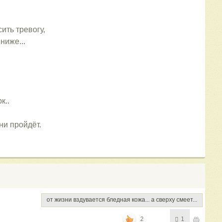
ить тревогу,
ниже...
к..
ни пройдёт.
от жизни вздувается бледная кожа... а сверху смеет...
2
1