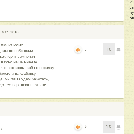
Ис
,
ст
ау
оп
19.05.2016
к любит маму.
3
0
, мы по себе сами.
как горят сомнения
о важно наше мнение.
 что сотворял всё по порядку
бросили на фабрику.
д, мы там будем работать,
о тех пор, пока плоть не
.
9
0
у,