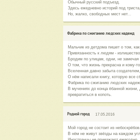
Обычный русский подъезд.
Здесь ежедневно историй под триста
Но, жалко, свободных мест нет...
Фабрика по сжиганию людских надежд
Мальчик из детдома пишет о том, ка
Привязанность к людям - излишество
Бродим по улицам, одни, не замечая 
О том, что жизнь прекрасна и кому-т
Вселенная давно забыта создателем,
О нём написали книгу, которую все с
Фабрика по сжиганию людских надеж
В мучениях до конца ёбанной жизни, д
превратиться в копоть.
Родной город
17.05.2016
Мой город не состоит из небоскрёбов
В нём не живут звёзды на каждом угл
Иностранцы не приезжают ежегодно,