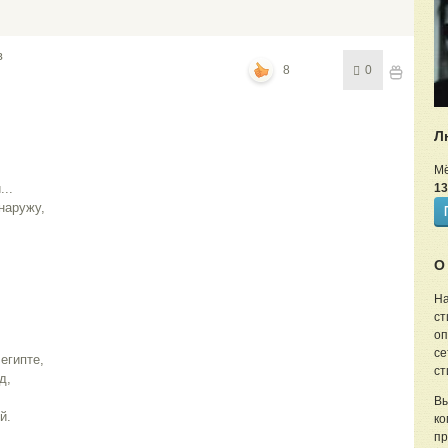
в
8
0
Л
Мё
..
13
наружу,
О
На
ст
оп
се
египте,
ст
д,
Вы
й.
ко
пр