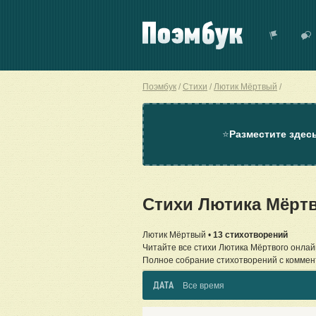
Поэмбук
Стихи
Лютик Мёртвый
⭐
Разместите здес
Стихи Лютика Мёрт
Лютик Мёртвый •
13 стихотворений
Читайте все стихи Лютика Мёртвого онлай
Полное собрание стихотворений с коммен
ДАТА
Все время