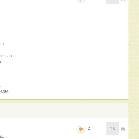
зан.
вязан...
д.
я.
ёзды.
2
0
х...