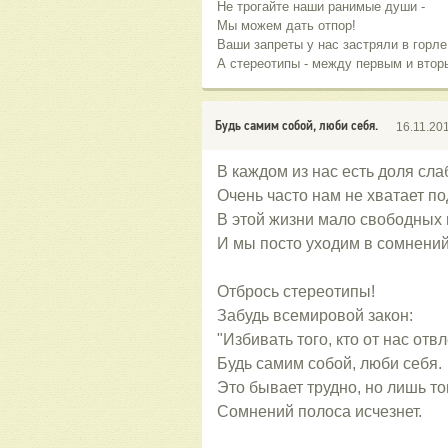
Не трогайте наши ранимые души -
Мы можем дать отпор!
Ваши запреты у нас застряли в горл
А стереотипы - между первым и втор
Будь самим собой, люби себя.
16.11.20
В каждом из нас есть доля сла
Очень часто нам не хватает по
В этой жизни мало свободных 
И мы посто уходим в сомнений
Отбрось стереотипы!
Забудь всемировой закон:
"Избивать того, кто от нас отвл
Будь самим собой, люби себя.
Это бывает трудно, но лишь то
Сомнений полоса исчезнет.