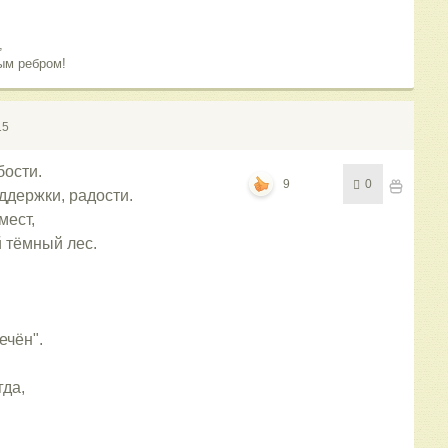
е,
ым ребром!
15
бости.
9
0
ддержки, радости.
мест,
 тёмный лес.
ечён".
гда,