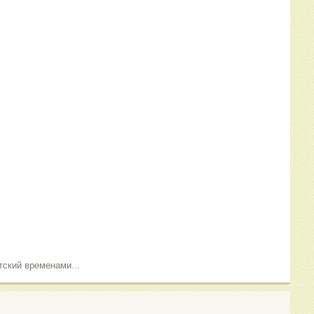
.
тский временами...