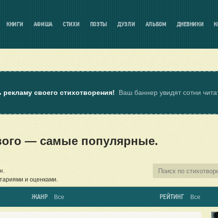
КНИГИ
АФИША
СТИХИ
ПОЭТЫ
ДУЭЛИ
АЛЬБОМ
ДНЕВНИКИ
К
ь рекламу своего стихотворения!
Ваш баннер увидят сотни чит
вого — самые популярные.
н.
тариями и оценками.
ЖАНР
РЕЙТИНГ
Все
Все