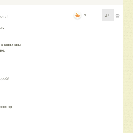
!
9
0
рочь!
очь.
 с коньяком..
не,
горой!
простор.