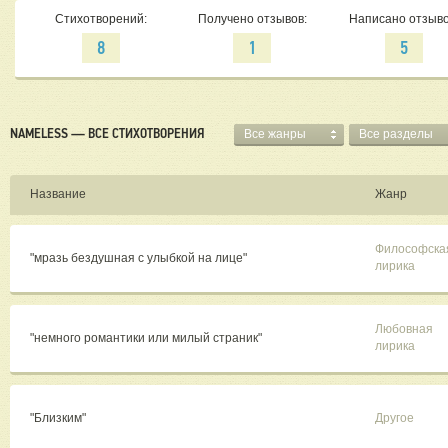
Стихотворений:
Получено отзывов:
Написано отзыво
8
1
5
NAMELESS — ВСЕ СТИХОТВОРЕНИЯ
Все жанры
Все разделы
Название
Жанр
Философска
"мразь бездушная с улыбкой на лице"
лирика
Любовная
"немного романтики или милый страник"
лирика
"Близким"
Другое