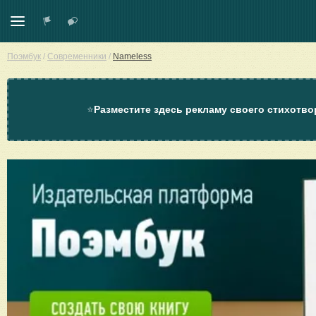
Поэмбук
/
Современники
/
Nameless
⭐
Разместите здесь рекламу своего стихотво