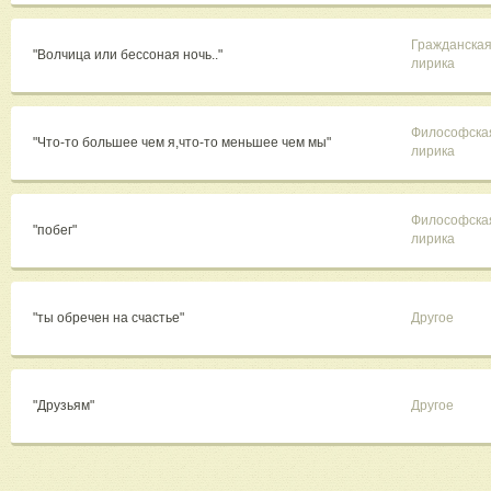
Гражданска
"Волчица или бессоная ночь.."
лирика
Философска
"Что-то большее чем я,что-то меньшее чем мы"
лирика
Философска
"побег"
лирика
"ты обречен на счастье"
Другое
"Друзьям"
Другое