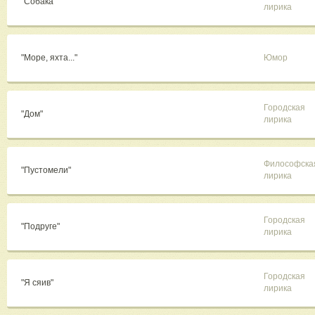
"Собака"
лирика
"Море, яхта..."
Юмор
Городская
"Дом"
лирика
Философска
"Пустомели"
лирика
Городская
"Подруге"
лирика
Городская
"Я сяив"
лирика