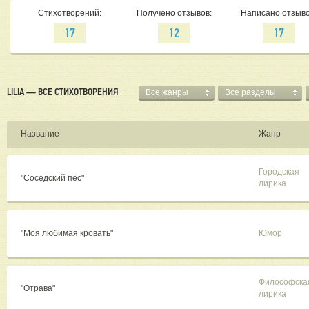
Стихотворений:
Получено отзывов:
Написано отзыво
17
12
17
LILIA — ВСЕ СТИХОТВОРЕНИЯ
Все жанры
Все разделы
Название
Жанр
Городская
"Соседский пёс"
лирика
"Моя любимая кровать"
Юмор
Философска
"Отрава"
лирика