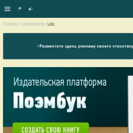
Поэмбук
/
Современники
/
Lilia
⭐
Разместите здесь рекламу своего стихотво