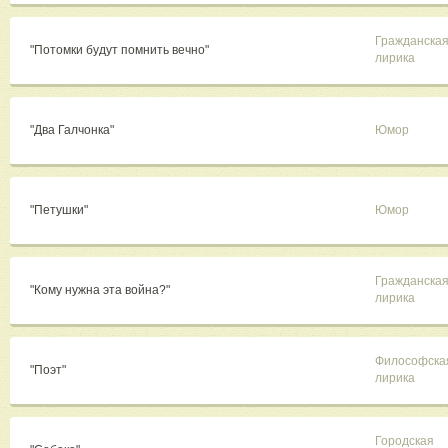
Гражданска
"Потомки будут помнить вечно"
лирика
"Два Галчонка"
Юмор
"Петушки"
Юмор
Гражданска
"Кому нужна эта война?"
лирика
Философска
"Поэт"
лирика
Городская