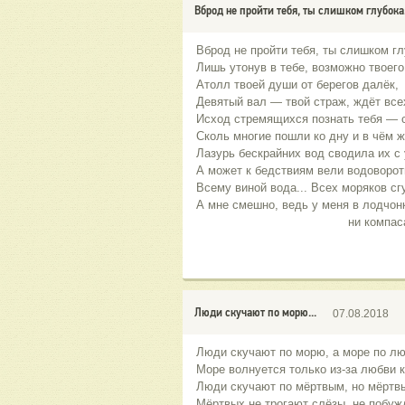
Вброд не пройти тебя, ты слишком глубока.
Вброд не пройти тебя, ты слишком гл
Лишь утонув в тебе, возможно твоего
Атолл твоей души от берегов далёк,
Девятый вал — твой страж, ждёт всех
Исход стремящихся познать тебя — 
Сколь многие пошли ко дну и в чём 
Лазурь бескрайних вод сводила их с
А может к бедствиям вели водоворо
Всему виной вода... Всех моряков сг
А мне смешно, ведь у меня в лодчонк
ᅠᅠᅠᅠᅠᅠᅠᅠᅠᅠᅠᅠᅠᅠни компаса
ᅠᅠᅠᅠᅠᅠᅠᅠᅠᅠᅠᅠᅠᅠᅠᅠᅠᅠᅠᅠᅠн
ᅠᅠᅠᅠᅠᅠᅠᅠᅠᅠᅠᅠᅠᅠᅠᅠᅠᅠᅠᅠᅠ
Люди скучают по морю...
07.08.2018
Люди скучают по морю, а море по л
Море волнуется только из-за любви к
Люди скучают по мёртвым, но мёртвы
Мёртвых не трогают слёзы, не побуж