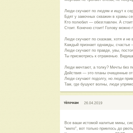
Люди скучают по людям и ищут к се
Бдят у замочных скважин в храмы с
Кто полюбил — обезглавлен. А стои
Стоит. Конечно стоит! Голову можно 
Люди скучают по сказкам, хотя и не в
Каждый признает однажды, счастье 
Люди скучают по правде, увы, постоя
Ты присмотрись к отраженью. Видишь
Люди мечтают, а толку? Мечты без п
Действия — это планы очищенные от
Люди скучают подолгу, но люди при
Там, где бушуют волны, люди упрямо
тёлочкам
26.04.2019
Все ваши истомой налитые мины, си
"мило", вот только приелось до рвоты