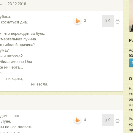
..
23.12.2018
убока,
3
0
 коснуться дна.
, что переходят за буёк.
смертельная пучина.
Р
же гибелей причина?
 ума?
Ас
ты и шторма?
93
убила именно Она.
е ни черта...
,
и карты,
О
ᅠᅠᅠᅠᅠᅠᅠни весла.
На
ст
оп
се
ст
юдям — нет.
Вы
4
0
 Луне.
ко
м на нас плевать.
пр
дают встать.