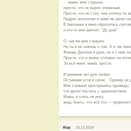
... мама, мне страшно, 
прости, что не вырос отважным. 
Прости, что не стал, кем хотела ты в
Подрос ангелочек и нимб не налез на 
В баклажке в вино обратилась святая
и кто-то мне шепчет: "До дна!" 
О, как же мне страшно. 
Но ты и не знаешь о том. А я так бою
Фонарь Диогена в руке, но и с ним че
Прости, что я жизнь отложил на пото
За всё меня, мама, прости. 
И времени нет для любви. 
Остывшие угли в грязи... Одному не 
Мне страшно проснувшись однажды, с
что делит постель с одиночеством. 
Мама, я спать не могу, 
ведь боюсь, что всё это — пророчест
Икар
23.12.2018