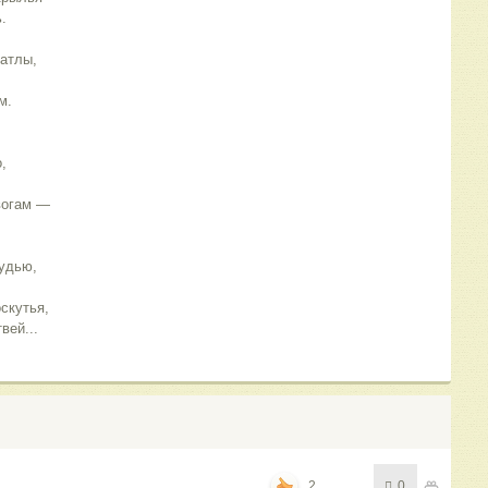
.
патлы,
м.
,
вогам —
рудью,
скутья,
вей...
2
0