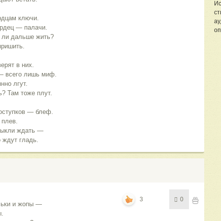
Ис
ст
рдцам ключи.
ау
ердец — палачи.
оп
т ли дальше жить?
пришить.
ерят в них.
— всего лишь миф.
нно лгут.
? Там тоже плут.
оступков — блеф.
 плев.
выкли ждать —
 ждут гладь.
3
0
ськи и жопы — 
. 