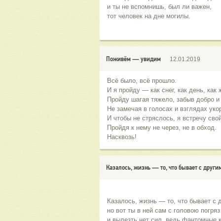
и ты не вспомнишь, был ли важен, 
тот человек на дне могилы.
Поживём — увидим
12.01.2019
Всё было, всё прошло.
И я пройду — как снег, как день, как 
Пройду шагая тяжело, забыв добро и 
Не замечая в голосах и взглядах уко
И чтобы не стряслось, я встречу сво
Пройдя к нему не через, не в обход.
Насквозь!
Казалось, жизнь — то, что бывает с другим
Казалось, жизнь — то, что бывает с 
но вот ты в ней сам с головою погряз
и вылезть нет сил, ведь фантомные 