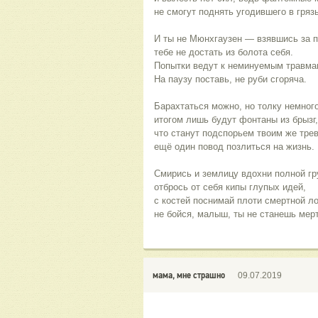
не смогут поднять угодившего в грязь
И ты не Мюнхгаузен — взявшись за 
тебе не достать из болота себя.
Попытки ведут к неминуемым травма
На паузу поставь, не руби сгоряча.
Барахтаться можно, но толку немного
итогом лишь будут фонтаны из брызг,
что станут подспорьем твоим же тре
ещё один повод позлиться на жизнь.
Смирись и землицу вдохни полной г
отбрось от себя кипы глупых идей,
с костей поснимай плоти смертной ло
не бойся, малыш, ты не станешь мерт
мама, мне страшно
09.07.2019