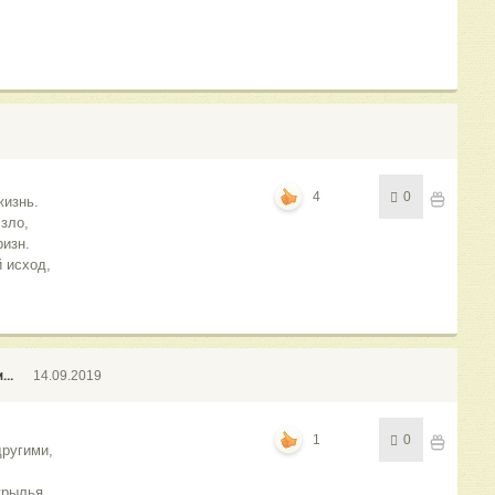
4
0
жизнь.
зло,
ризн.
й исход,
...
14.09.2019
1
0
другими,
крылья