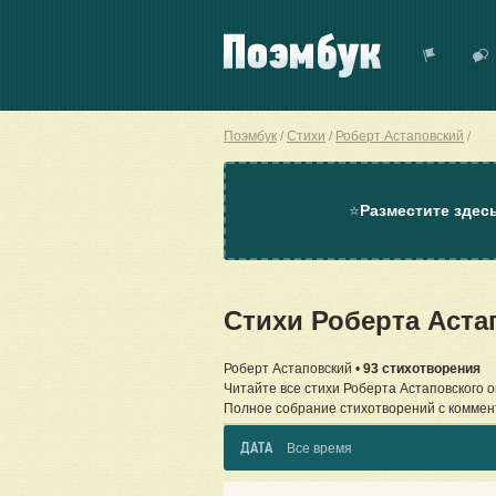
Поэмбук
Стихи
Роберт Астаповский
⭐
Разместите здес
Стихи Роберта Аст
Роберт Астаповский •
93 стихотворения
Читайте все стихи Роберта Астаповского 
Полное собрание стихотворений с коммен
ДАТА
Все время