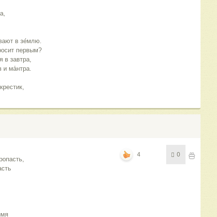
а,
вают в зе́млю.
бросит первым?
я в завтра,
и ма́нтра.
крестик,
4
0
ропасть, 
сть 
имя 