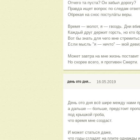
Отчего та пуста? Он забыл дорогу?
Правда ищет вопрос по следам ответ
Обрекая на снос постула́ты веры.
Время — молот, я — гвоздь. Дни вби
Каждый друг держит горсть, но кто 
Вот бы знать для чего мне стремитьс
Если мысль "я — ничто" — мой девиз 
Может завтра на мне жизнь поставит 
Но скорее всего, я противен Смерти.
день ото дня...
16.05.2019
День ото дня всё шире между нами п
а дальше — больше, предстоит пропа
под крышкой гроба, 
что время мне создаст. 
И может статься даже, 
что годы сгладят на плите однажды 