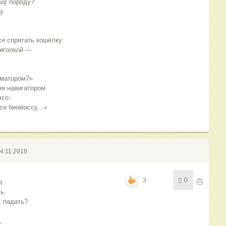
шу породу? 
у. 
я спрятать кошёлку: 
 иголкой — 
 
иматором?» 
я навигатором. 
со: 
си биомассу...»
4.11.2018
3
0
я.
ь.
х падать?
,