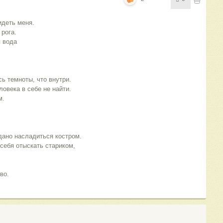
идеть меня. 
рога. 
 вода 
сь темноты, что внутри. 
ловека в себе не найти. 
м. 
дано насладиться костром. 
ебя отыскать стариком, 
во.