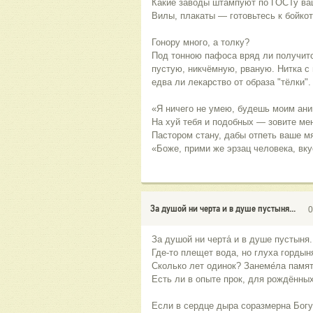
Какие заводы штампуют по ГОСТу ва
Вилы, плакаты — готовьтесь к бойкот
Гонору много, а толку? 
Под тонною пафоса вряд ли получитс
пустую, никчёмную, рваную. Нитка с
едва ли лекарство от образа "тёлки".
«Я ничего не умею, будешь моим ан
На xyй тебя и подобных — зовите мен
Пастором стану, дабы отпеть ваше мя
«Боже, прими же эрзац человека, вку
За душой ни черта и в душе пустыня...
0
За душой ни черта́ и в душе пустыня.
Где-то плещет вода, но глуха гордын
Сколько лет одинок? Занеме́ла памят
Есть ли в опыте прок, для рождённы
Если в сердце дыра соразмерна Богу