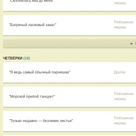
"Склонилась ива до меня"
лирика
Пейзажная
"Багряный ласковый закат"
лирика
ЧЕТВЁРКИ
(18)
"Я ведь самый обычный парнишка"
Другое
Пейзажная
"Морской прибой танцует"
лирика
Пейзажная
"Только недавно — безликие листья"
лирика