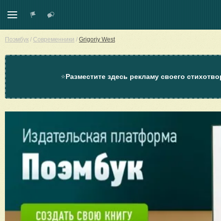
Поэмбук
/
Современники
/
Grigoriy West
⭐
Разместите здесь рекламу своего стихотво