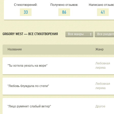
Стихотворений:
Получено отзывов:
Написано отзыво
33
86
41
GRIGORIY WEST — ВСЕ СТИХОТВОРЕНИЯ
Все жанры
Все разде
Название
Жанр
Любовная
"Ты хотела уехать на море"
лирика
Любовная
"Любовь блуждала по степи"
лирика
"Лицо румянит слабый ветер"
Другое