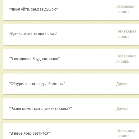
Любовная
"Любя уйти, забрав душою"
лирика
Пейзажная
"Туапсинская тёмная ночь"
лирика
Пейзажная
"В ожидании блудного сына"
лирика
"Обкурили подъезды, балконы"
Другое
"Разве может мать, унизить сына?"
Другое
Пейзажная
"В небе ярко светится"
лирика