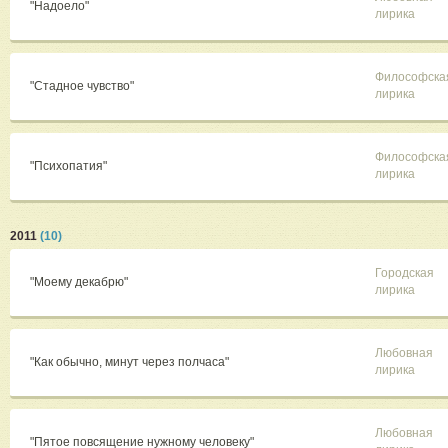
"Надоело"
лирика
Философска
"Стадное чувство"
лирика
Философска
"Психопатия"
лирика
2011
(10)
Городская
"Моему декабрю"
лирика
Любовная
"Как обычно, минут через полчаса"
лирика
Любовная
"Пятое повсящение нужному человеку"