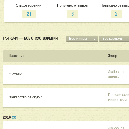
Стихотворений:
Получено отзывов:
Написано отзыво
21
3
2
ТАЯ КВИФ — ВСЕ СТИХОТВОРЕНИЯ
Все жанры
Все разделы
Название
Жанр
Любовная
"Оставь"
лирика
Прозаическ
"Лекарство от скуки"
миниатюры
2010
(3)
Любовная