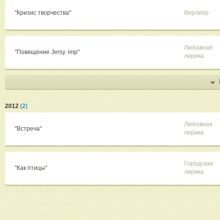
"Кризис творчества"
Верлибр
Любовная
"Повящение Jersy. imp"
лирика
2012
(2)
Любовная
"Встреча"
лирика
Городская
"Как птицы"
лирика