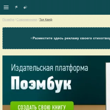
Поэмбук
/
Современники
/
Тая Квиф
⭐
Разместите здесь рекламу своего стихотво