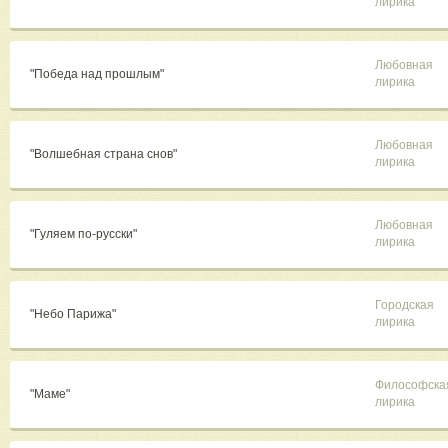
лирика
Любовная
"Победа над прошлым"
лирика
Любовная
"Волшебная страна снов"
лирика
Любовная
"Гуляем по-русски"
лирика
Городская
"Небо Парижа"
лирика
Философска
"Маме"
лирика