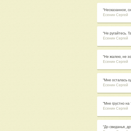
"Несказанное, си
Есенин Сергей
"Не ругайтесь. Та
Есенин Сергей
"Не жалею, не зов
Есенин Сергей
"Мне осталась од
Есенин Сергей
"Мне грустно на т
Есенин Сергей
"До свиданья, дру