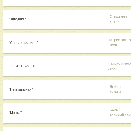
Стихи для
"Зимушка"
детей
Патриотичес
"Слова о родине"
стихи
Патриотичес
"Тени отечества"
стихи
Любовная
"Не взаимная"
лирика
Белый и
"Мечта"
вольный сти