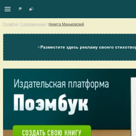
Поэмбук
/
Современники
/
Никита Маньковский
⭐
Разместите здесь рекламу своего стихотво