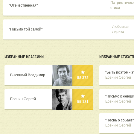
Патриотичес
"Отечественная"
стихи
Любовная
"Письмо той самой"
лирика
ИЗБРАННЫЕ КЛАССИКИ
ИЗБРАННЫЕ СТИХОТ
"Быть поэтом - эт
Высоцкий Владимир
Есенин Сергей
58 372
"Письмо к женщи
Есенин Сергей
Есенин Сергей
55 181
"Песнь о собаке"
Есенин Сергей