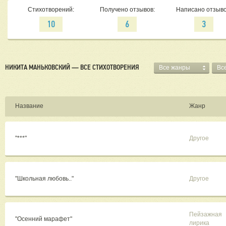
Стихотворений:
Получено отзывов:
Написано отзыво
10
6
3
НИКИТА МАНЬКОВСКИЙ — ВСЕ СТИХОТВОРЕНИЯ
Все жанры
Вс
Название
Жанр
"***"
Другое
"Школьная любовь.."
Другое
Пейзажная
"Осенний марафет"
лирика