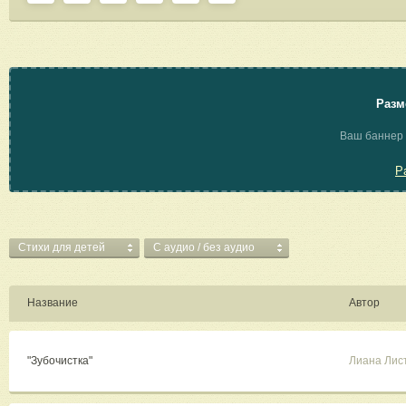
Разм
Ваш баннер 
Р
Стихи для детей
C аудио / без аудио
Название
Автор
"Зубочистка"
Лиана Лис