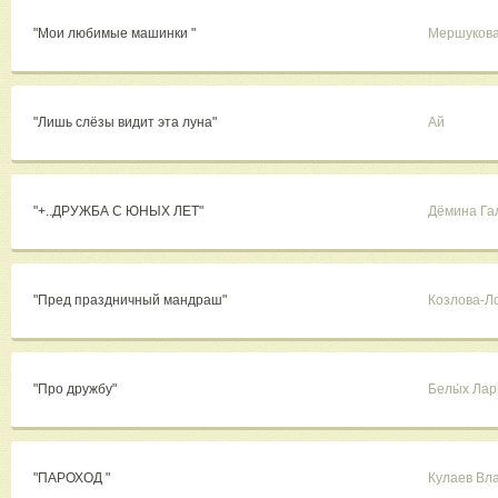
"Мои любимые машинки "
Мершукова
"Лишь слёзы видит эта луна"
Ай
"+..ДРУЖБА С ЮНЫХ ЛЕТ"
Дёмина Га
"Пред праздничный мандраш"
Козлова-Л
"Про дружбу"
Белы́х Ла
"ПАРОХОД "
Кулаев Вл