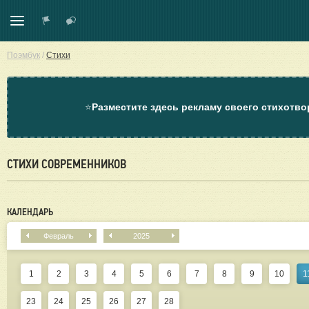
Поэмбук
/
Стихи
⭐
Разместите здесь рекламу своего стихотво
СТИХИ СОВРЕМЕННИКОВ
КАЛЕНДАРЬ
Февраль
2025
1
2
3
4
5
6
7
8
9
10
1
23
24
25
26
27
28