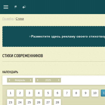
Поэмбук
/
Стихи
⭐
Разместите здесь рекламу своего стихотво
СТИХИ СОВРЕМЕННИКОВ
КАЛЕНДАРЬ
Февраль
2025
1
2
3
4
5
6
7
8
9
10
1
23
24
25
26
27
28