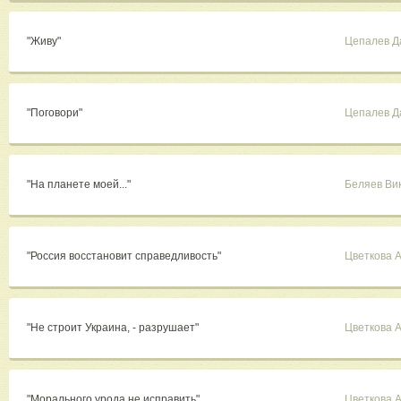
"Живу"
Цепалев Д
"Поговори"
Цепалев Д
"На планете моей..."
Беляев Ви
"Россия восстановит справедливость"
Цветкова 
"Не строит Украина, - разрушает"
Цветкова 
"Морального урода не исправить"
Цветкова 