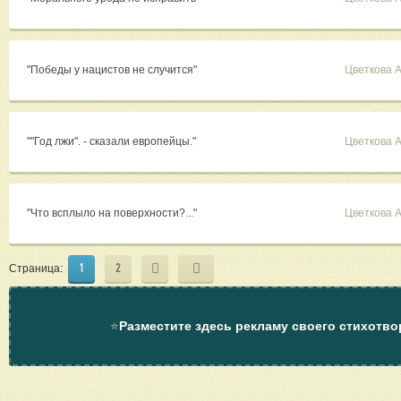
"Победы у нацистов не случится"
Цветкова 
""Год лжи". - сказали европейцы."
Цветкова 
"Что всплыло на поверхности?..."
Цветкова 
1
2
Страница:
⭐
Разместите здесь рекламу своего стихотво