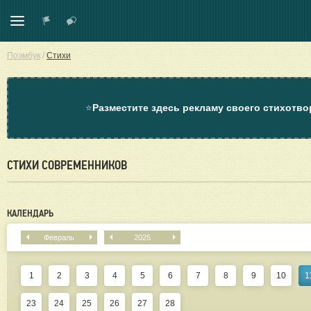
Поэмбук
/
Стихи
⭐
Разместите здесь рекламу своего стихотво
СТИХИ СОВРЕМЕННИКОВ
КАЛЕНДАРЬ
Февраль
2025
1
2
3
4
5
6
7
8
9
10
1
23
24
25
26
27
28