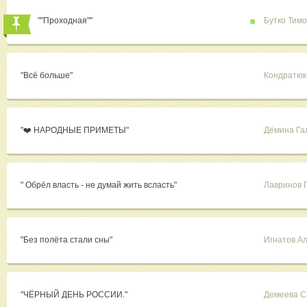
""Проходная""
Бутко Тим
"Всё больше"
Кондратюк
"❤️ НАРОДНЫЕ ПРИМЕТЫ"
Дёмина Га
" Обрёл власть - не думай жить всласть"
Лавринов 
"Без полёта стали сны"
Игнатов А
"ЧЁРНЫЙ ДЕНЬ РОССИИ."
Демеева С