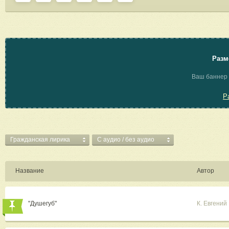
Разм
Ваш баннер 
Р
Гражданская лирика
C аудио / без аудио
Название
Автор
"Душегуб"
К. Евгений