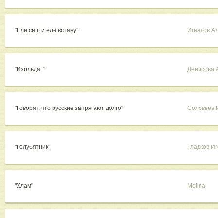
"Ели сел, и еле встану"
Игнатов А
"Изольда. "
Денисова 
"Говорят, что русские запрягают долго"
Соловьев 
"Голубятник"
Гладков Иг
"Хлам"
Melina