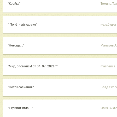
"Кройка"
Томина Та
" Почётный караул"
незабудка
"Некогда..."
Мальцев А
"Мир, опомнись! от 04. 07. 2021г "
mashenca
"Поток сознания"
Влад Скол
"Скрипит игла…"
Явич Викт