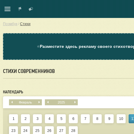
Поэмбук
/
Стихи
⭐
Разместите здесь рекламу своего стихотво
СТИХИ СОВРЕМЕННИКОВ
КАЛЕНДАРЬ
Февраль
2025
1
2
3
4
5
6
7
8
9
10
1
23
24
25
26
27
28