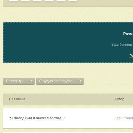
Разм
Ваш баннер 
Р
Переводы
C аудио / без аудио
Название
Автор
"Я молод был и обожал восход..."
Лев Столо