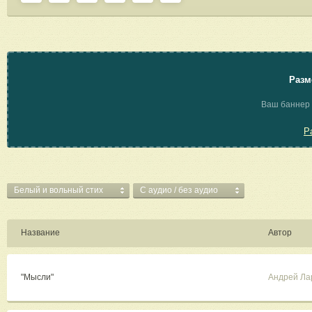
Разм
Ваш баннер 
Р
Белый и вольный стих
C аудио / без аудио
Название
Автор
"Мысли"
Андрей Ла