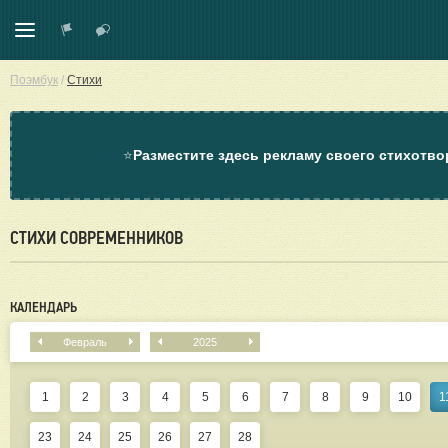
Поэмбук
/
Стихи
⭐
Разместите здесь рекламу своего стихотво
СТИХИ СОВРЕМЕННИКОВ
КАЛЕНДАРЬ
Февраль
2025
1
2
3
4
5
6
7
8
9
10
1
23
24
25
26
27
28