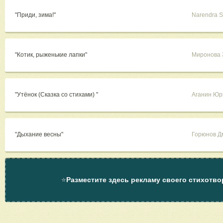
"Приди, зима!"
Narendra S
"Котик, рыженькие лапки"
Миронова 
"Утёнок (Сказка со стихами) "
Аганин Юр
"Дыхание весны"
Горюнов Д
⭐
Разместите здесь рекламу своего стихотво