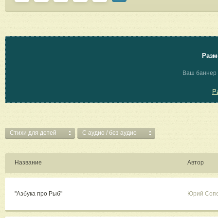
Разм
Ваш баннер 
Р
Стихи для детей
C аудио / без аудио
Название
Автор
"Азбука про Рыб"
Юрий Соп