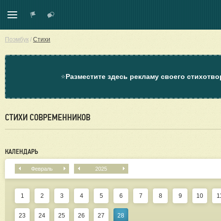
Поэмбук
/
Стихи
⭐
Разместите здесь рекламу своего стихотво
СТИХИ СОВРЕМЕННИКОВ
КАЛЕНДАРЬ
Февраль
2025
1
2
3
4
5
6
7
8
9
10
1
23
24
25
26
27
28