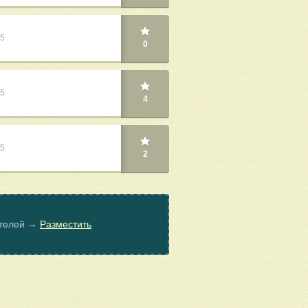
25
0
25
4
25
2
ателей →
Разместить