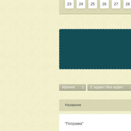
23
24
25
26
27
28
Ирония
C аудио / без аудио
Название
"Поправка"