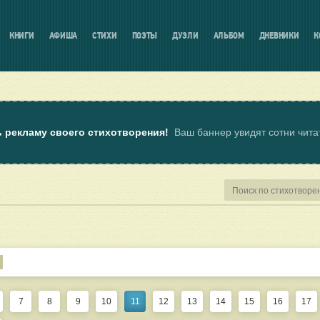
КНИГИ
АФИША
СТИХИ
ПОЭТЫ
ДУЭЛИ
АЛЬБОМ
ДНЕВНИКИ
К
ь рекламу своего стихотворения!
Ваш баннер увидят сотни чит
7
8
9
10
11
12
13
14
15
16
17