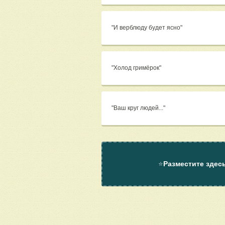
"И верблюду будет ясно"
"Холод гримёрок"
"Ваш круг людей..."
⭐
Разместите здес