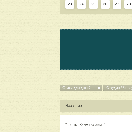
23
24
25
26
27
28
Стихи для детей
C аудио / без 
Название
"Где ты, Зимушка-зима"