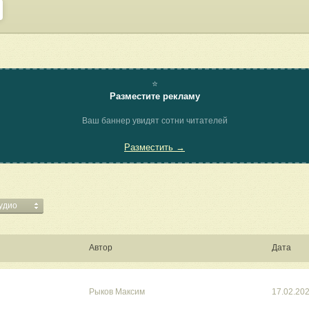
⭐
Разместите рекламу
Ваш баннер увидят сотни читателей
Разместить →
аудио
Автор
Дата
Рыков Максим
17.02.20