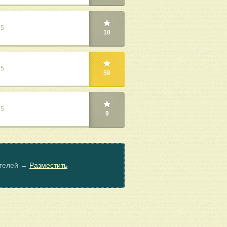
25
10
25
58
25
9
ателей →
Разместить