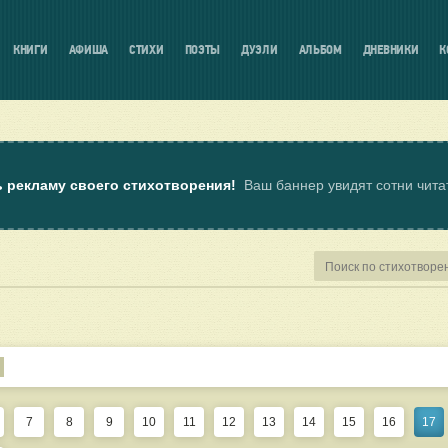
КНИГИ
АФИША
СТИХИ
ПОЭТЫ
ДУЭЛИ
АЛЬБОМ
ДНЕВНИКИ
К
ь рекламу своего стихотворения!
Ваш баннер увидят сотни чит
7
8
9
10
11
12
13
14
15
16
17