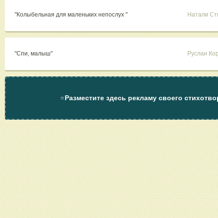
"Колыбельная для маленьких непослух "
Натали С
"Спи, малыш"
Руслан Ко
⭐
Разместите здесь рекламу своего стихотво