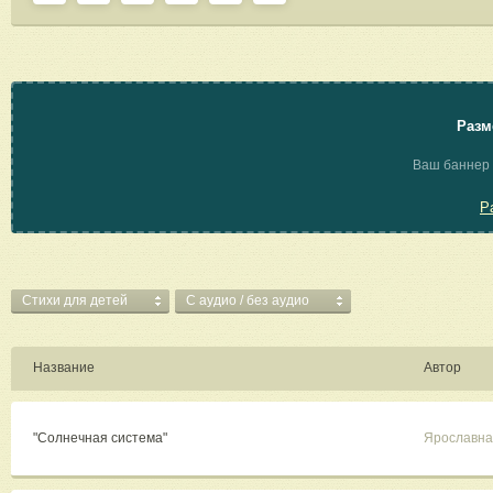
Разм
Ваш баннер 
Р
Стихи для детей
C аудио / без аудио
Название
Автор
"Солнечная система"
Ярославна