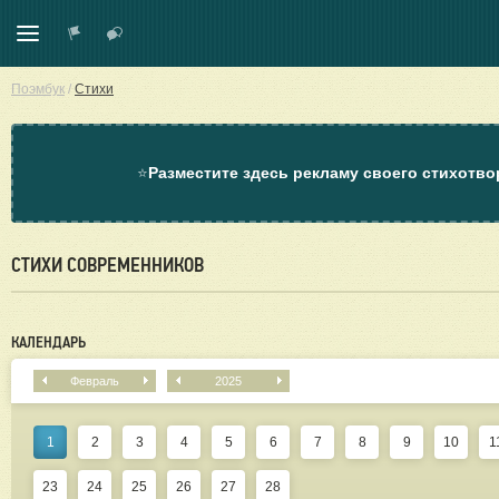
Поэмбук
/
Стихи
⭐
Разместите здесь рекламу своего стихотво
СТИХИ СОВРЕМЕННИКОВ
КАЛЕНДАРЬ
Февраль
2025
1
2
3
4
5
6
7
8
9
10
1
23
24
25
26
27
28