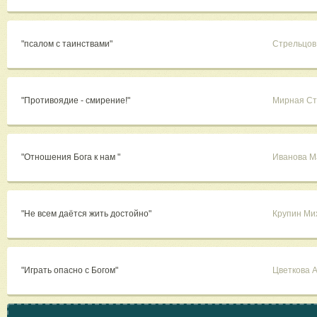
"псалом с таинствами"
Стрельцов
"Противоядие - смирение!"
Мирная С
"Отношения Бога к нам "
Иванова М
"Не всем даётся жить достойно"
Крупин Ми
"Играть опасно с Богом"
Цветкова 