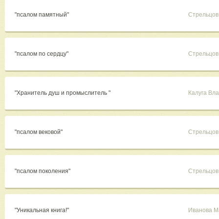
"псалом памятный"
Стрельцов
"псалом по сердцу"
Стрельцов
"Хранитель душ и промыслитель "
Калуга Вл
"псалом вековой"
Стрельцов
"псалом поколения"
Стрельцов
"Уникальная книга!"
Иванова М