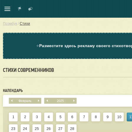
Поэмбук
/
Стихи
⭐
Разместите здесь рекламу своего стихотво
СТИХИ СОВРЕМЕННИКОВ
КАЛЕНДАРЬ
Февраль
2025
1
2
3
4
5
6
7
8
9
10
1
23
24
25
26
27
28