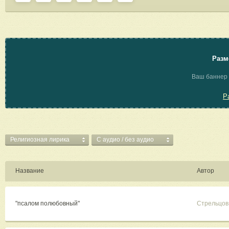
Разм
Ваш баннер 
Р
Религиозная лирика
C аудио / без аудио
Название
Автор
"псалом полюбовный"
Стрельцов