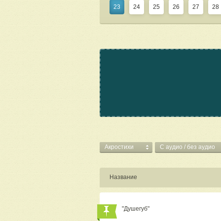
23
24
25
26
27
28
Акростихи
C аудио / без аудио
Название
"Душегуб"