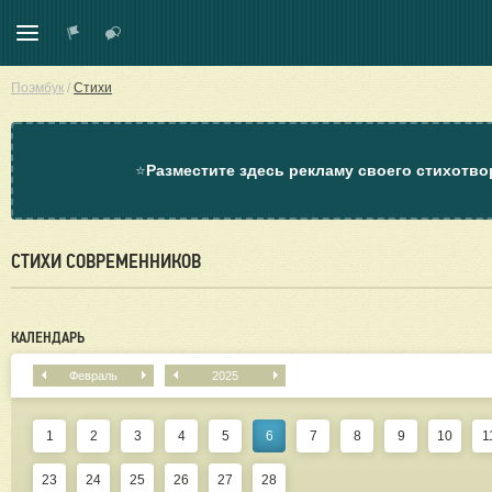
Поэмбук
/
Стихи
⭐
Разместите здесь рекламу своего стихотво
СТИХИ СОВРЕМЕННИКОВ
КАЛЕНДАРЬ
Февраль
2025
1
2
3
4
5
6
7
8
9
10
1
23
24
25
26
27
28