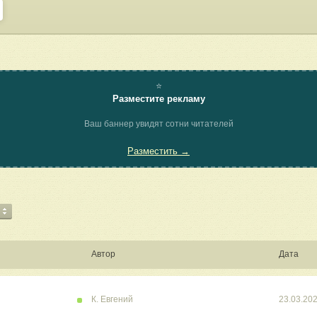
⭐
Разместите рекламу
Ваш баннер увидят сотни читателей
Разместить →
Автор
Дата
К. Евгений
23.03.20