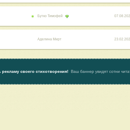
Бутко Тимофей
07.08.20
Аделина Мирт
23.02.20
ь рекламу своего стихотворения!
Ваш баннер увидят сотни чит