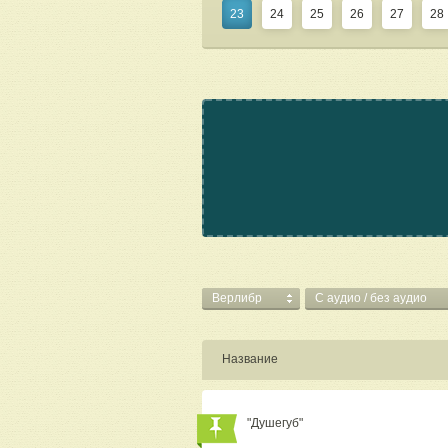
23
24
25
26
27
28
Верлибр
C аудио / без аудио
Название
"Душегуб"