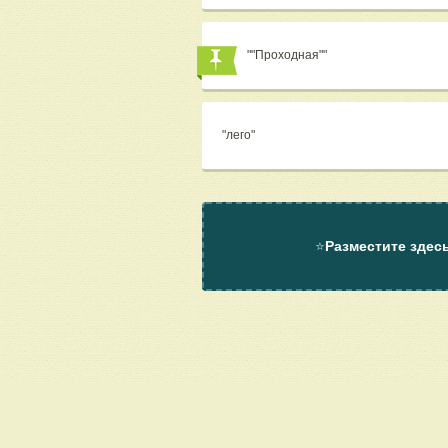
""Проходная""
"лего"
⭐
Разместите здес