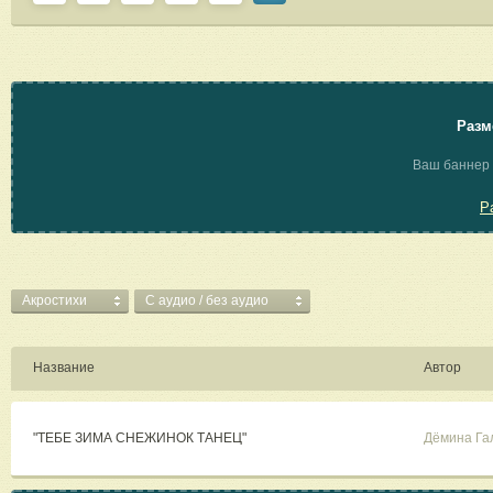
Разм
Ваш баннер 
Р
Акростихи
C аудио / без аудио
Название
Автор
"ТЕБЕ ЗИМА СНЕЖИНОК ТАНЕЦ"
Дёмина Га