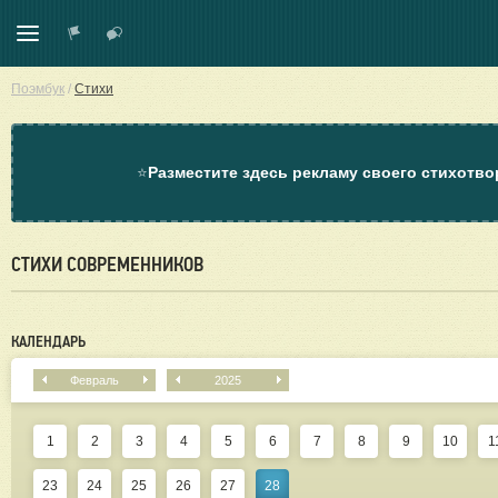
Поэмбук
/
Стихи
⭐
Разместите здесь рекламу своего стихотво
СТИХИ СОВРЕМЕННИКОВ
КАЛЕНДАРЬ
Февраль
2025
1
2
3
4
5
6
7
8
9
10
1
23
24
25
26
27
28