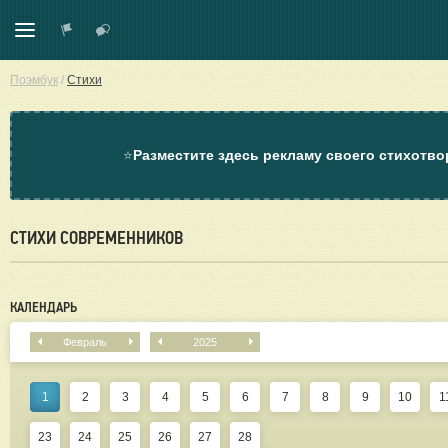
Поэмбук
/
Стихи
⭐
Разместите здесь рекламу своего стихотво
СТИХИ СОВРЕМЕННИКОВ
КАЛЕНДАРЬ
Февраль
2025
1
2
3
4
5
6
7
8
9
10
1
23
24
25
26
27
28