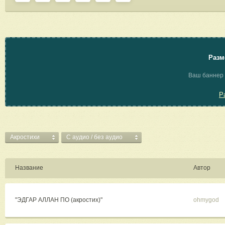
Разм
Ваш баннер 
Р
Акростихи
C аудио / без аудио
Название
Автор
"ЭДГАР АЛЛАН ПО (акростих)"
ohmygod