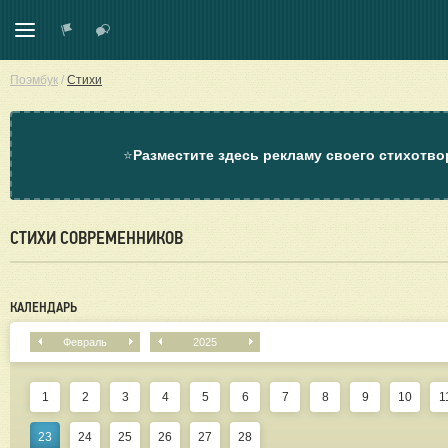
Поэмбук
/
Стихи
⭐
Разместите здесь рекламу своего стихотво
СТИХИ СОВРЕМЕННИКОВ
КАЛЕНДАРЬ
Февраль
2025
1
2
3
4
5
6
7
8
9
10
1
23
24
25
26
27
28