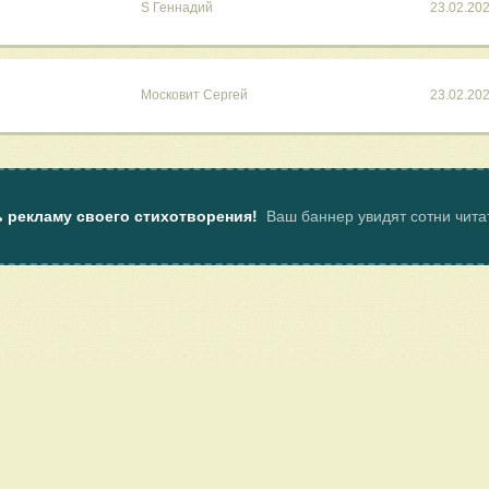
S Геннадий
23.02.20
Московит Сергей
23.02.20
ь рекламу своего стихотворения!
Ваш баннер увидят сотни чит