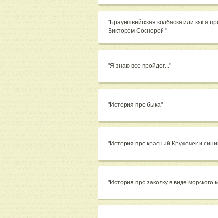
"Брауншвейгская колбаска или как я пр
Виктором Соснорой "
"Я знаю все пройдет..."
"История про быка"
"История про красный Кружочек и сини
"История про заколку в виде морского к