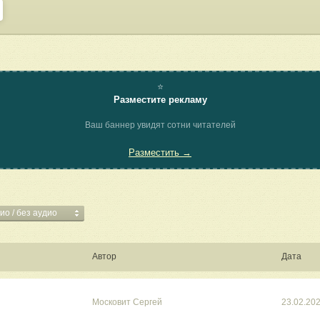
⭐
Разместите рекламу
Ваш баннер увидят сотни читателей
Разместить →
ио / без аудио
Автор
Дата
Московит Сергей
23.02.20