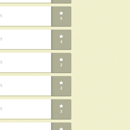
25
5
25
4
25
2
25
2
25
2