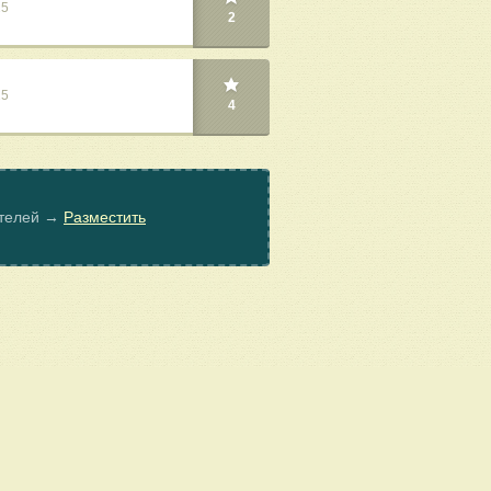
25
2
25
4
ателей →
Разместить