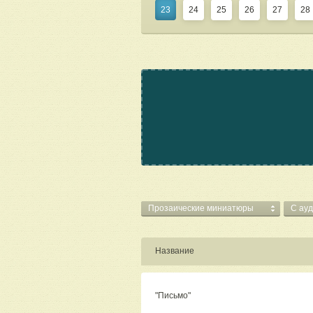
23
24
25
26
27
28
Прозаические миниатюры
C ауд
Название
"Письмо"