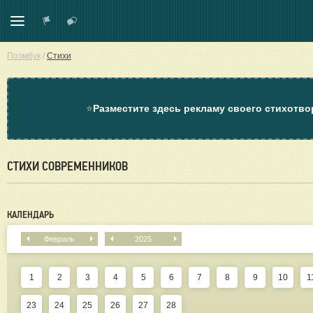
Поэмбук
/
Стихи
⭐
Разместите здесь рекламу своего стихотво
СТИХИ СОВРЕМЕННИКОВ
КАЛЕНДАРЬ
Февраль
2025
1
2
3
4
5
6
7
8
9
10
1
23
24
25
26
27
28