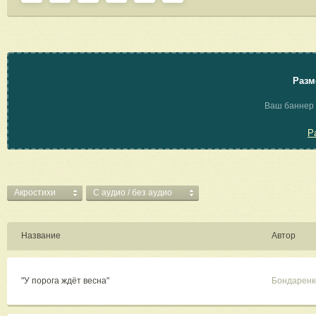
Разм
Ваш баннер 
Р
Акростихи
C аудио / без аудио
Название
Автор
"У порога ждёт весна"
Бондаренк