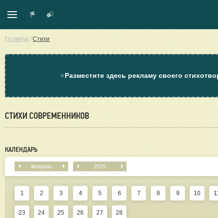
Поэмбук
/
Стихи
⭐
Разместите здесь рекламу своего стихотво
СТИХИ СОВРЕМЕННИКОВ
КАЛЕНДАРЬ
Февраль
2025
1
2
3
4
5
6
7
8
9
10
1
23
24
25
26
27
28