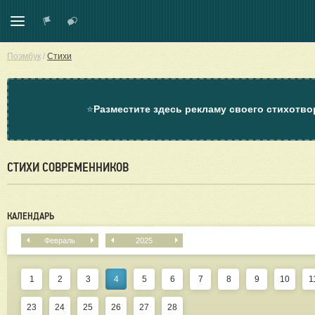
Поэмбук
/
Стихи
⭐
Разместите здесь рекламу своего стихотво
СТИХИ СОВРЕМЕННИКОВ
КАЛЕНДАРЬ
Февраль
2025
1
2
3
4
5
6
7
8
9
10
1
23
24
25
26
27
28