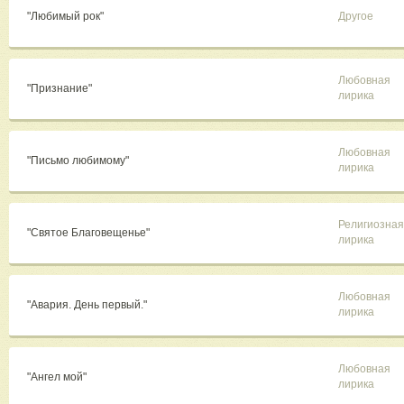
"Любимый рок"
Другое
Любовная
"Признание"
лирика
Любовная
"Письмо любимому"
лирика
Религиозная
"Святое Благовещенье"
лирика
Любовная
"Авария. День первый."
лирика
Любовная
"Ангел мой"
лирика