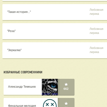
Любовная
"Такая история..."
лирика
Любовная
"Роза"
лирика
Любовная
"Зеркалка"
лирика
ИЗБРАННЫЕ СОВРЕМЕННИКИ
Александр Темешев
662
Финальная мелодия