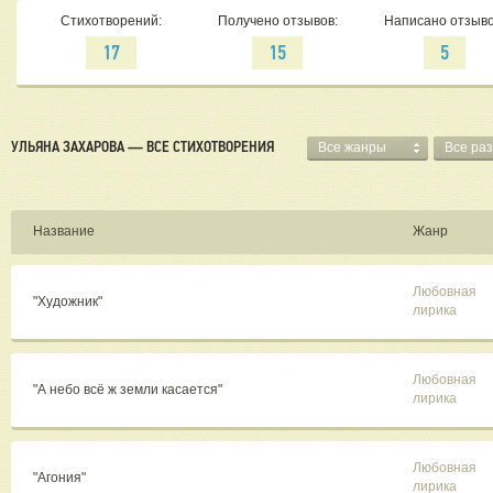
Стихотворений:
Получено отзывов:
Написано отзыво
17
15
5
УЛЬЯНА ЗАХАРОВА — ВСЕ СТИХОТВОРЕНИЯ
Все жанры
Все ра
Название
Жанр
Любовная
"Художник"
лирика
Любовная
"А небо всё ж земли касается"
лирика
Любовная
"Агония"
лирика