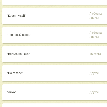
Любовная
"Крест чужой"
лирика
Любовная
"Терновый венец"
лирика
"Ведьмина Река"
Мистика
"На взводе"
Другое
"Лихо"
Другое