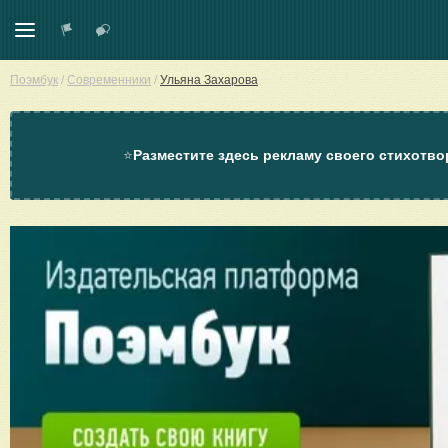
Поэмбук
/
Современники
/
Ульяна Захарова
⭐
Разместите здесь рекламу своего стихотво