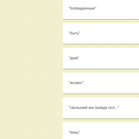
"побежденные"
"быть"
"дым"
"космос"
"скользкий как правда пол..."
"блиц"