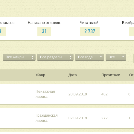
отзывов:
Написано отзывов:
Читателей:
В избр
3
31
2 737
Все жанры
Все разделы
Все года
Все
Жанр
Дата
Прочитали
От
Пейзажная
20.09.2019
482
6
лирика
Гражданская
02.09.2019
272
1
лирика