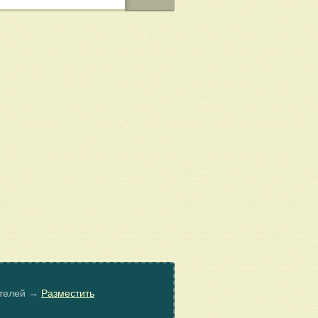
ателей →
Разместить