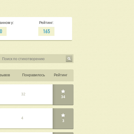
анном у:
Рейтинг:
0
165
зывов
Понравилось
Рейтинг
32
34
4
3