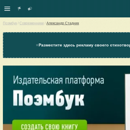
Поэмбук
/
Современники
/
Александр Стадник
⭐
Разместите здесь рекламу своего стихотво