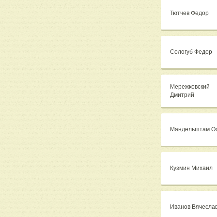
Тютчев Федор
Сологуб Федор
Мережковский
Дмитрий
Мандельштам О
Кузмин Михаил
Иванов Вячесла