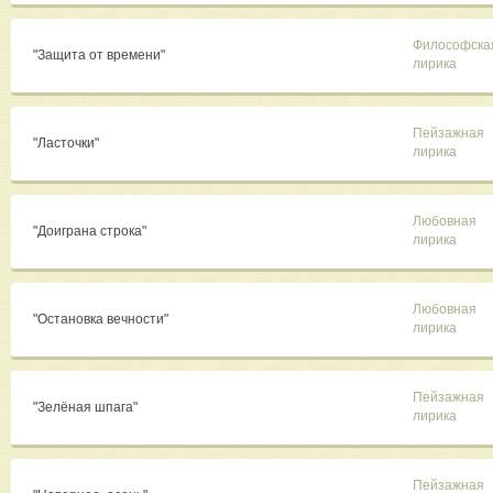
Философска
"Защита от времени"
лирика
Пейзажная
"Ласточки"
лирика
Любовная
"Доиграна строка"
лирика
Любовная
"Остановка вечности"
лирика
Пейзажная
"Зелёная шпага"
лирика
Пейзажная