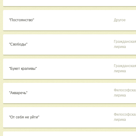
"Постоянство"
Другое
Гражданска
"Свободы"
лирика
Гражданска
"Букет крапивы"
лирика
Философска
"Акваречь"
лирика
Философска
"От себя не уйти"
лирика