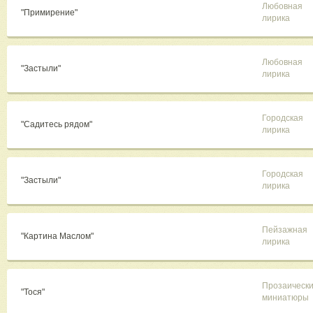
Любовная
"Примирение"
лирика
Любовная
"Застыли"
лирика
Городская
"Садитесь рядом"
лирика
Городская
"Застыли"
лирика
Пейзажная
"Картина Маслом"
лирика
Прозаическ
"Тося"
миниатюры