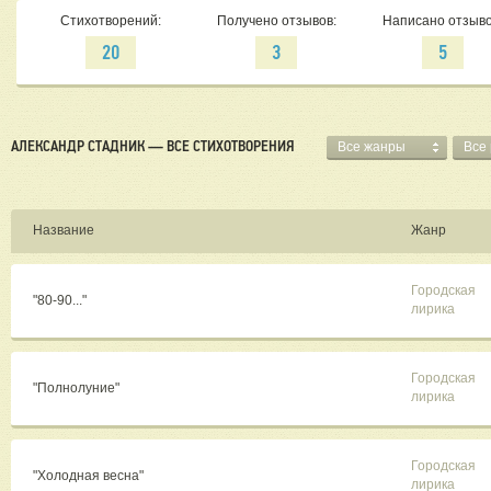
Стихотворений:
Получено отзывов:
Написано отзыво
20
3
5
АЛЕКСАНДР СТАДНИК — ВСЕ СТИХОТВОРЕНИЯ
Все жанры
Все
Название
Жанр
Городская
"80-90..."
лирика
Городская
"Полнолуние"
лирика
Городская
"Холодная весна"
лирика