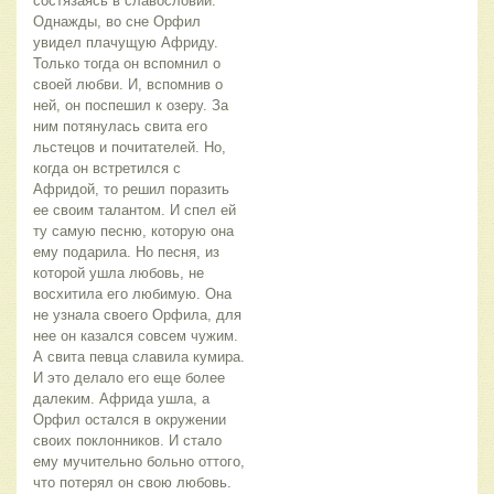
состязаясь в славословии.
Однажды, во сне Орфил
увидел плачущую Африду.
Только тогда он вспомнил о
своей любви. И, вспомнив о
ней, он поспешил к озеру. За
ним потянулась свита его
льстецов и почитателей. Но,
когда он встретился с
Афридой, то решил поразить
ее своим талантом. И спел ей
ту самую песню, которую она
ему подарила. Но песня, из
которой ушла любовь, не
восхитила его любимую. Она
не узнала своего Орфила, для
нее он казался совсем чужим.
А свита певца славила кумира.
И это делало его еще более
далеким. Африда ушла, а
Орфил остался в окружении
своих поклонников. И стало
ему мучительно больно оттого,
что потерял он свою любовь.