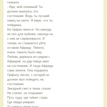
сказала:
- Иди, мой любимый! Ты
должен выиграть это
состязание. Ведь ты лучший
певец на свете. Я верю, что ты
победишь.
Но Орфил боялся. Он никогда
не пел для публики, никогда ни
с кем не соревновался. И
теперь он страшился уйти,
оставив Африду. Тяжело,
очень тяжело было ему.
Любовь держала его рядом с
Афридой, но дар певца звал
на состязание. И тогда Африда
сама запела. Она подарила
Орфилу песню, с которой он
должен был победить на
состязании:
Звездный свет в твоих глазах
Не слепит, но открывает
Путь туда, где гибнет страх,
Где обида умирает.
Ты зовешь меня туда,