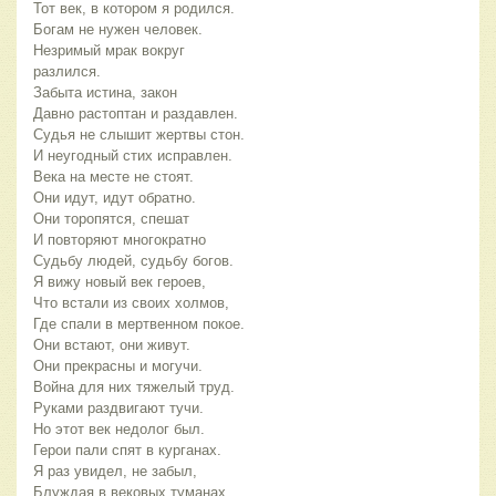
Тот век, в котором я родился.
Богам не нужен человек.
Незримый мрак вокруг
разлился.
Забыта истина, закон
Давно растоптан и раздавлен.
Судья не слышит жертвы стон.
И неугодный стих исправлен.
Века на месте не стоят.
Они идут, идут обратно.
Они торопятся, спешат
И повторяют многократно
Судьбу людей, судьбу богов.
Я вижу новый век героев,
Что встали из своих холмов,
Где спали в мертвенном покое.
Они встают, они живут.
Они прекрасны и могучи.
Война для них тяжелый труд.
Руками раздвигают тучи.
Но этот век недолог был.
Герои пали спят в курганах.
Я раз увидел, не забыл,
Блуждая в вековых туманах.