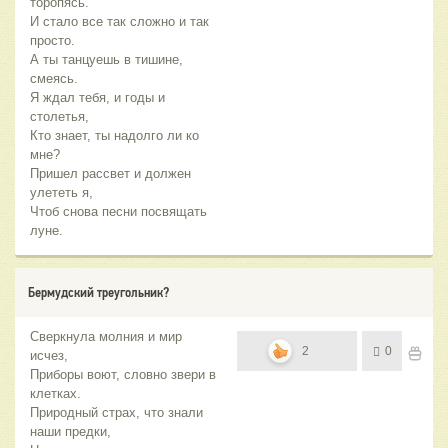
торопясь.
И стало все так сложно и так
просто.
А ты танцуешь в тишине,
смеясь.
Я ждал тебя, и годы и
столетья,
Кто знает, ты надолго ли ко
мне?
Пришел рассвет и должен
улететь я,
Чтоб снова песни посвящать
луне.
Бермудский треугольник?
Сверкнула молния и мир
2
0
исчез,
Приборы воют, словно звери в
клетках.
Природный страх, что знали
наши предки,