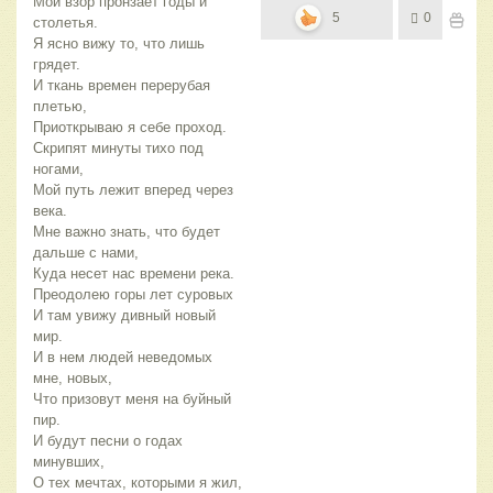
Мой взор пронзает годы и
5
0
столетья.
Я ясно вижу то, что лишь
грядет.
И ткань времен перерубая
плетью,
Приоткрываю я себе проход.
Скрипят минуты тихо под
ногами,
Мой путь лежит вперед через
века.
Мне важно знать, что будет
дальше с нами,
Куда несет нас времени река.
Преодолею горы лет суровых
И там увижу дивный новый
мир.
И в нем людей неведомых
мне, новых,
Что призовут меня на буйный
пир.
И будут песни о годах
минувших,
О тех мечтах, которыми я жил,