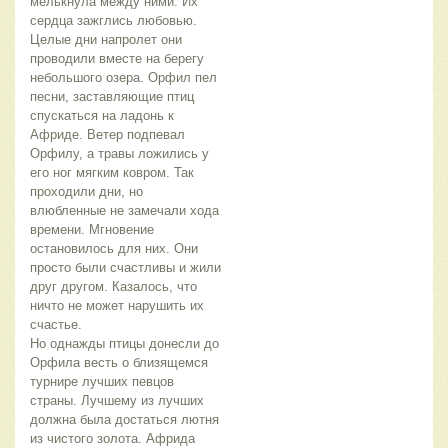
мелькнула между ними. Их
сердца зажглись любовью.
Целые дни напролет они
проводили вместе на берегу
небольшого озера. Орфил пел
песни, заставляющие птиц
спускаться на ладонь к
Африде. Ветер подпевал
Орфилу, а травы ложились у
его ног мягким ковром. Так
проходили дни, но
влюбленные не замечали хода
времени. Мгновение
остановилось для них. Они
просто были счастливы и жили
друг другом. Казалось, что
ничто не может нарушить их
счастье.
Но однажды птицы донесли до
Орфила весть о близящемся
турнире лучших певцов
страны. Лучшему из лучших
должна была достаться лютня
из чистого золота. Африда