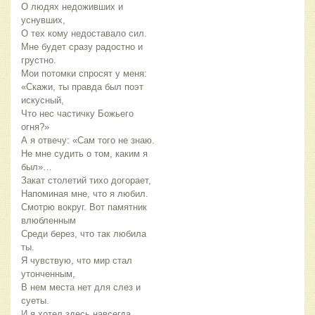
О людях недоживших и
уснувших,
О тех кому недоставало сил.
Мне будет сразу радостно и
грустно.
Мои потомки спросят у меня:
«Скажи, ты правда был поэт
искусный,
Что нес частичку Божьего
огня?»
А я отвечу: «Сам того не знаю.
Не мне судить о том, каким я
был»…
Закат столетий тихо догорает,
Напоминая мне, что я любил.
Смотрю вокруг. Вот памятник
влюбленным
Среди берез, что так любила
ты.
Я чувствую, что мир стал
утонченным,
В нем места нет для слез и
суеты.
И я хотел здесь навсегда