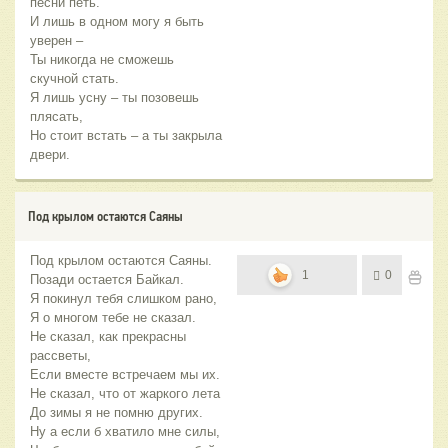
песни петь.
И лишь в одном могу я быть
уверен –
Ты никогда не сможешь
скучной стать.
Я лишь усну – ты позовешь
плясать,
Но стоит встать – а ты закрыла
двери.
Под крылом остаются Саяны
Под крылом остаются Саяны.
1
0
Позади остается Байкал.
Я покинул тебя слишком рано,
Я о многом тебе не сказал.
Не сказал, как прекрасны
рассветы,
Если вместе встречаем мы их.
Не сказал, что от жаркого лета
До зимы я не помню других.
Ну а если б хватило мне силы,