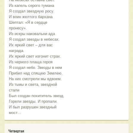
Из капель серого тумана
Я создал звездную росу.
И воин желтого бархана
Шептал: «Я в сердце
пронесу».
Из искры наковальни ада
Я создал звезды в небесах.
Их яркий свет – для вас
награда.
Их яркий свет изгонит страх.
Из черного плаща героя
Я создал небо. Звезды в нем
Прибил над спящею Землею.
На них смотрели мы вдвоем.
Из тьмы и света, звездной
стали
Был создан похититель звезд.
Горели звезды. И пропали.
И был разрушен звездный
мост…
Четвертая