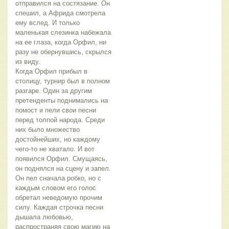
отправился на состязание. Он
спешил, а Африда смотрела
ему вслед. И только
маленькая слезинка набежала
на ее глаза, когда Орфил, ни
разу не обернувшись, скрылся
из виду.
Когда Орфил прибыл в
столицу, турнир был в полном
разгаре. Один за другим
претенденты поднимались на
помост и пели свои песни
перед толпой народа. Среди
них было множество
достойнейших, но каждому
чего-то не хватало. И вот
появился Орфил. Смущаясь,
он поднялся на сцену и запел.
Он пел сначала робко, но с
каждым словом его голос
обретал неведомую прочим
силу. Каждая строчка песни
дышала любовью,
распространяя свою магию на