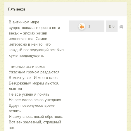
Пять веков
В античном мире
1
0
существовала теория о пяти
веках – эпохах жизни
человечества. Самое
интересно в ней то, что
каждый последующий век был
хуже предыдущего.
Тяжелые шаги веков
Ужасным громом раздаются
В моих ушах. И много слов
Безбрежным морем льются,
льются.
Не все успею я понять.
Не все слова веков ушедших.
Вдруг повернулось время
вспять.
Я вижу вновь покой обретших.
Вот век железный, страшный
век.