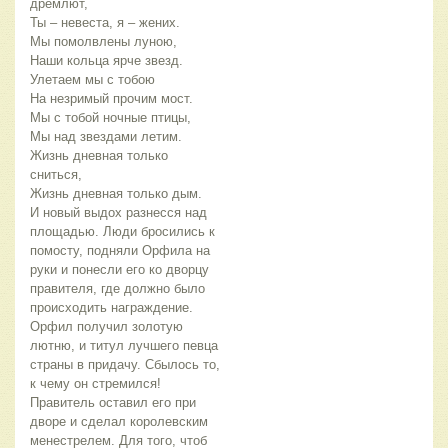
дремлют,
Ты – невеста, я – жених.
Мы помолвлены луною,
Наши кольца ярче звезд.
Улетаем мы с тобою
На незримый прочим мост.
Мы с тобой ночные птицы,
Мы над звездами летим.
Жизнь дневная только
сниться,
Жизнь дневная только дым.
И новый выдох разнесся над
площадью. Люди бросились к
помосту, подняли Орфила на
руки и понесли его ко дворцу
правителя, где должно было
происходить награждение.
Орфил получил золотую
лютню, и титул лучшего певца
страны в придачу. Сбылось то,
к чему он стремился!
Правитель оставил его при
дворе и сделал королевским
менестрелем. Для того, чтоб