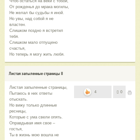
Чтоб остаться на веки с тобой,
От рожденья до мрака могилы,
Не желал бы судьбы я иной.
Но увы, над собой я не
властен.
Слишком поздно я встретил
тебя.
Слишком мало отпущено
счастья,
Но теперь я могу жить любя.
Листая запыленные страницы II
Листая запыленные страницы,
4
0
Пытаюсь в них ответы
отыскать.
Но вижу только длинные
ресницы,
Которые с ума свели опять.
Оправдывая имя свое –
гостья,
Ты в жизнь мою вошла не