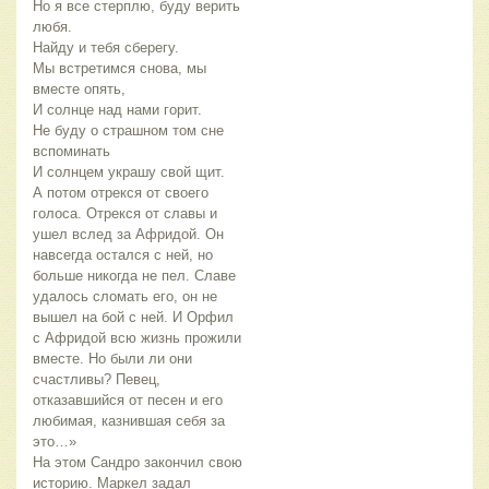
Но я все стерплю, буду верить
любя.
Найду и тебя сберегу.
Мы встретимся снова, мы
вместе опять,
И солнце над нами горит.
Не буду о страшном том сне
вспоминать
И солнцем украшу свой щит.
А потом отрекся от своего
голоса. Отрекся от славы и
ушел вслед за Афридой. Он
навсегда остался с ней, но
больше никогда не пел. Славе
удалось сломать его, он не
вышел на бой с ней. И Орфил
с Афридой всю жизнь прожили
вместе. Но были ли они
счастливы? Певец,
отказавшийся от песен и его
любимая, казнившая себя за
это…»
На этом Сандро закончил свою
историю. Маркел задал