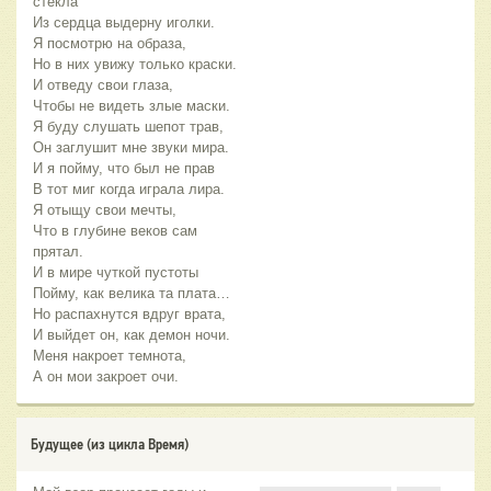
стекла
Из сердца выдерну иголки.
Я посмотрю на образа,
Но в них увижу только краски.
И отведу свои глаза,
Чтобы не видеть злые маски.
Я буду слушать шепот трав,
Он заглушит мне звуки мира.
И я пойму, что был не прав
В тот миг когда играла лира.
Я отыщу свои мечты,
Что в глубине веков сам
прятал.
И в мире чуткой пустоты
Пойму, как велика та плата…
Но распахнутся вдруг врата,
И выйдет он, как демон ночи.
Меня накроет темнота,
А он мои закроет очи.
Будущее (из цикла Время)