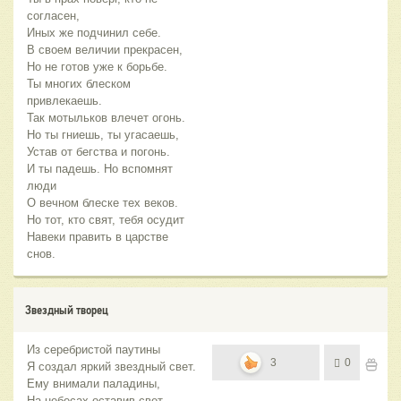
согласен,
Иных же подчинил себе.
В своем величии прекрасен,
Но не готов уже к борьбе.
Ты многих блеском
привлекаешь.
Так мотыльков влечет огонь.
Но ты гниешь, ты угасаешь,
Устав от бегства и погонь.
И ты падешь. Но вспомнят
люди
О вечном блеске тех веков.
Но тот, кто свят, тебя осудит
Навеки править в царстве
снов.
Звездный творец
Из серебристой паутины
3
0
Я создал яркий звездный свет.
Ему внимали паладины,
На небесах оставив свет.