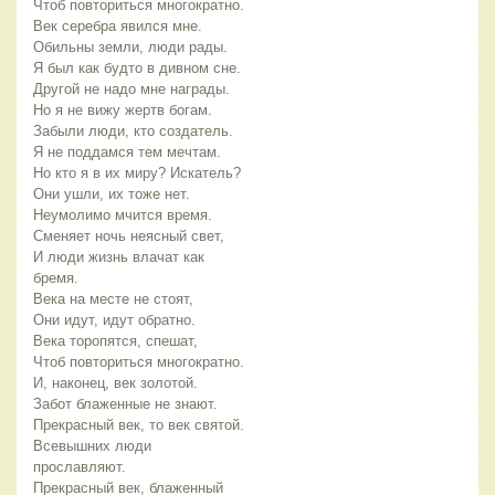
Чтоб повториться многократно.
Век серебра явился мне.
Обильны земли, люди рады.
Я был как будто в дивном сне.
Другой не надо мне награды.
Но я не вижу жертв богам.
Забыли люди, кто создатель.
Я не поддамся тем мечтам.
Но кто я в их миру? Искатель?
Они ушли, их тоже нет.
Неумолимо мчится время.
Сменяет ночь неясный свет,
И люди жизнь влачат как
бремя.
Века на месте не стоят,
Они идут, идут обратно.
Века торопятся, спешат,
Чтоб повториться многократно.
И, наконец, век золотой.
Забот блаженные не знают.
Прекрасный век, то век святой.
Всевышних люди
прославляют.
Прекрасный век, блаженный