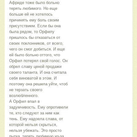
Африде тоже было больно
терять любимого. Но еще
больше ей не хотелось
причинять ему боль своим
присутствием. Если бы она
была рядом, то Орфилу
пришлось бы отказаться от
своих поклонников, от всего,
чего он смог добиться. И еще
ей было больно оттого, что
Орфил потерял свой голос. Он
обрел славу ценой продажи
своего таланта. И она считала
себя виноватой в этом. И
поэтому она решила уйти, чтоб
не терзать своего
возлюбленного.
А Орфил впал в
задумчивость. Ему опротивели
те, кто следуют за ним как
тень. Ему надоела слава, от
которой нельзя скрыться,
нельзя убежать. Это просто
пытка, терять любимую из-за