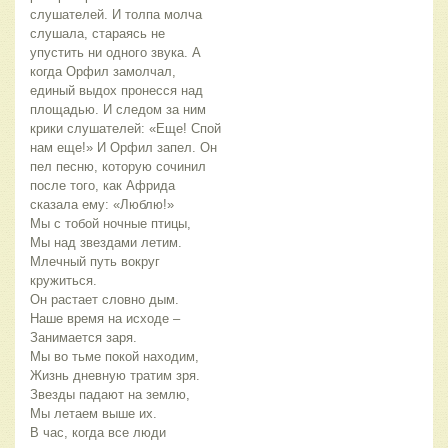
слушателей. И толпа молча
слушала, стараясь не
упустить ни одного звука. А
когда Орфил замолчал,
единый выдох пронесся над
площадью. И следом за ним
крики слушателей: «Еще! Спой
нам еще!» И Орфил запел. Он
пел песню, которую сочинил
после того, как Африда
сказала ему: «Люблю!»
Мы с тобой ночные птицы,
Мы над звездами летим.
Млечный путь вокруг
кружиться.
Он растает словно дым.
Наше время на исходе –
Занимается заря.
Мы во тьме покой находим,
Жизнь дневную тратим зря.
Звезды падают на землю,
Мы летаем выше их.
В час, когда все люди