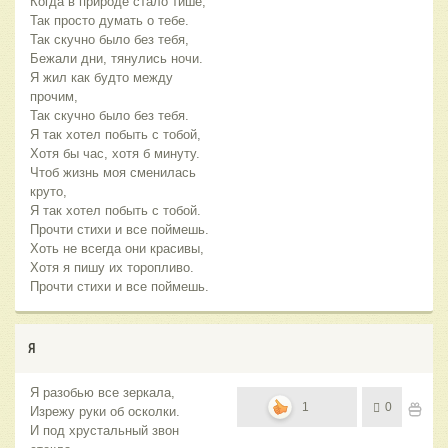
Когда в природе стало тише,
Так просто думать о тебе.
Так скучно было без тебя,
Бежали дни, тянулись ночи.
Я жил как будто между
прочим,
Так скучно было без тебя.
Я так хотел побыть с тобой,
Хотя бы час, хотя б минуту.
Чтоб жизнь моя сменилась
круто,
Я так хотел побыть с тобой.
Прочти стихи и все поймешь.
Хоть не всегда они красивы,
Хотя я пишу их торопливо.
Прочти стихи и все поймешь.
Я
Я разобью все зеркала,
1
0
Изрежу руки об осколки.
И под хрустальный звон