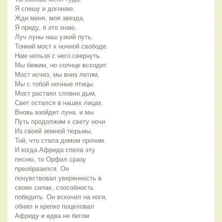
Я спешу и догоняю.
Жди меня, моя звезда,
Я приду, я это знаю.
Луч луны наш узкий путь,
Тонкий мост к ночной свободе.
Нам нельзя с него свернуть.
Мы бежим, но солнце всходит.
Мост исчез, мы вниз летим,
Мы с тобой ночные птицы.
Мост растаял словно дым,
Свет остался в наших лицах.
Вновь взойдет луна, и мы
Путь продолжим к свету ночи
Из своей земной тюрьмы,
Той, что стала домом прочим.
И когда Африда спела эту
песню, то Орфил сразу
преобразился. Он
почувствовал уверенность в
своих силах, способность
победить. Он вскочил на ноги,
обнял и крепко поцеловал
Африду и едва не бегом