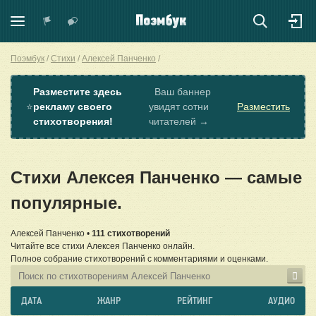
Поэмбук
Стихи
Алексей Панченко
Разместите здесь
Ваш баннер
⭐
рекламу своего
увидят сотни
Разместить
стихотворения!
читателей →
Стихи Алексея Панченко — самые
популярные.
Алексей Панченко •
111 стихотворений
Читайте все стихи Алексея Панченко онлайн.
Полное собрание стихотворений с комментариями и оценками.
ДАТА
ЖАНР
РЕЙТИНГ
АУДИО