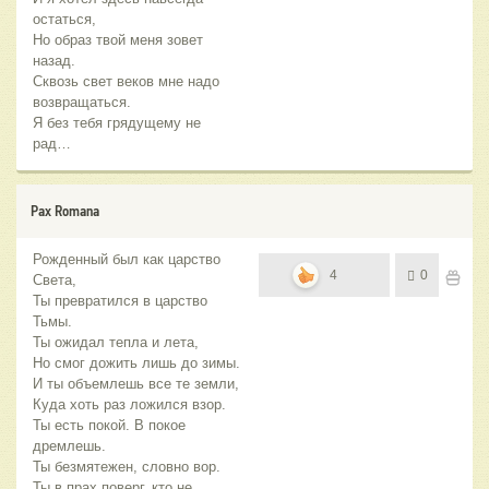
остаться,
Но образ твой меня зовет
назад.
Сквозь свет веков мне надо
возвращаться.
Я без тебя грядущему не
рад…
Pax Romana
Рожденный был как царство
4
0
Света,
Ты превратился в царство
Тьмы.
Ты ожидал тепла и лета,
Но смог дожить лишь до зимы.
И ты объемлешь все те земли,
Куда хоть раз ложился взор.
Ты есть покой. В покое
дремлешь.
Ты безмятежен, словно вор.
Ты в прах поверг, кто не