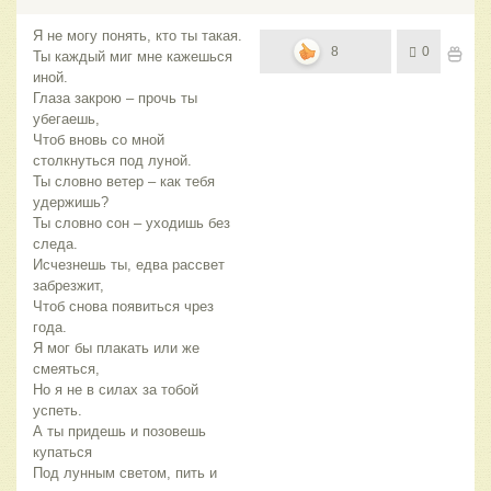
Я не могу понять, кто ты такая.
8
0
Ты каждый миг мне кажешься
иной.
Глаза закрою – прочь ты
убегаешь,
Чтоб вновь со мной
столкнуться под луной.
Ты словно ветер – как тебя
удержишь?
Ты словно сон – уходишь без
следа.
Исчезнешь ты, едва рассвет
забрезжит,
Чтоб снова появиться чрез
года.
Я мог бы плакать или же
смеяться,
Но я не в силах за тобой
успеть.
А ты придешь и позовешь
купаться
Под лунным светом, пить и