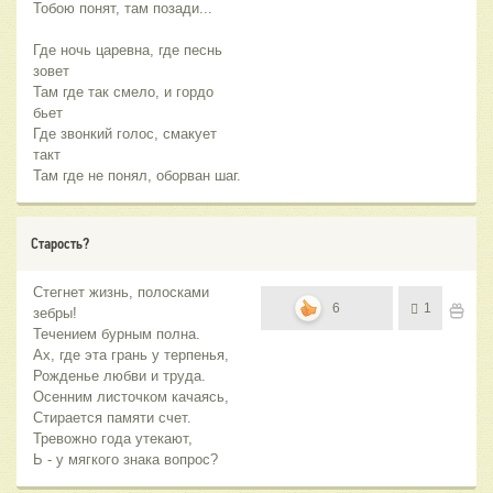
Тобою понят, там позади...
Где ночь царевна, где песнь
зовет
Там где так смело, и гордо
бьет
Где звонкий голос, смакует
такт
Там где не понял, оборван шаг.
Старость?
Стегнет жизнь, полосками
6
1
зебры!
Течением бурным полна.
Ах, где эта грань у терпенья,
Рожденье любви и труда.
Осенним листочком качаясь,
Стирается памяти счет.
Тревожно года утекают,
Ь - у мягкого знака вопрос?