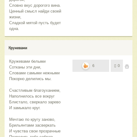
Словно вкус дорогого вина.
Ценный смысл найди своей
жизни,
Сладкой мятой пусть будет
одна.
Кружевами
Кружевами белыми
6
0
Сотканы эти дни,
Словами самыми нежными
Покорно делились мы.
Счастливым благоуханием,
Наполнилось все вокруг
Блистало, сверкало зарево
И замыкало круг.
Мечтаю по кругу заново,
Брильянтами засверкать
И чувства свои прозрачные
Позволить тебе собрать.