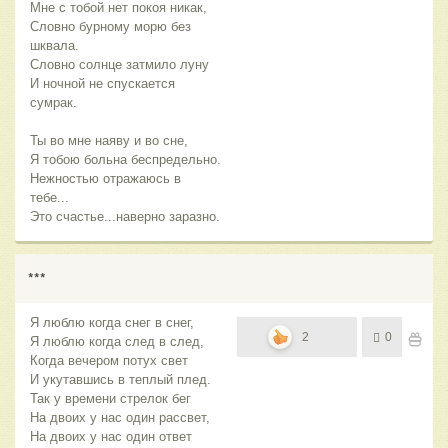
Мне с тобой нет покоя никак,
Словно бурному морю без
шквала.
Словно солнце затмило луну
И ночной не спускается
сумрак.
Ты во мне наяву и во сне,
Я тобою больна беспредельно.
Нежностью отражаюсь в
тебе...
Это счастье...наверно заразно.
***
Я люблю когда снег в снег,
2
0
Я люблю когда след в след,
Когда вечером потух свет
И укутавшись в теплый плед.
Так у времени стрелок бег
На двоих у нас один рассвет,
На двоих у нас один ответ