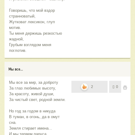
Говоришь, что мой вздор
странноватый,
Жутковат лексикон, глуп
мотив.
Ты меня держишь резкостью
жадной,
Грубым взглядом меня
поглотив.
Мы все...
Мы все за мир, за доброту
2
0
За глаз любимых высоту,
За красоту, живой души,
За чистый свет, родной земли.
Но год за годом в никуда
В туман, в огонь, да в омут
сна.
Земля стирает имена...
И мы теряем паруса.