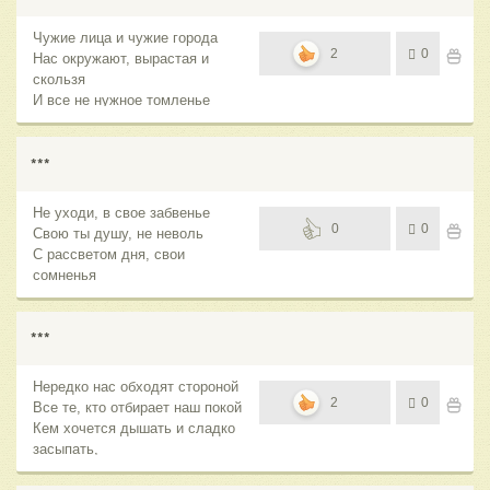
Чужие лица и чужие города
2
0
Нас окружают, вырастая и
скользя
И все не нужное томленье
нагнетя,
Не оглянусь, когда уйти придет
пора.
***
Не уходи, в свое забвенье
0
0
Свою ты душу, не неволь
С рассветом дня, свои
сомненья
Как день вчерашний отпусти.
***
Нередко нас обходят стороной
2
0
Все те, кто отбирает наш покой
Кем хочется дышать и сладко
засыпать,
Там по дорогам жизненным