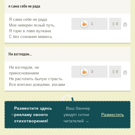
блуждать.
я сама себе не рада
Я сама себе не рада
1
0
Мне неверен ясный путь,
Я горю в лаве вулкана
С без сознания мирюсь.
Ни взглядом...
Ни взглядом, ни
3
0
прикосновением
Не растопить былую страсть.
Все впитано дождями, росами
Всех ягод плоть, в гнезде
крапив.
Разместите здесь
Ваш баннер
⭐
рекламу своего
увидят сотни
Разместить
стихотворения!
читателей →