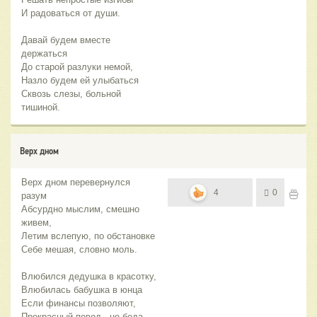
И радоваться от души.
Давай будем вместе
держаться
До старой разлуки немой,
Назло будем ей улыбаться
Сквозь слезы, больной
тишиной.
Верх дном
Верх дном перевернулся
4
0
разум
Абсурдно мыслим, смешно
живем,
Летим вслепую, по обстановке
Себе мешая, словно моль.
Влюбился дедушка в красотку,
Влюбилась бабушка в юнца
Если финансы позволяют,
Прекрасный повод - не беда.