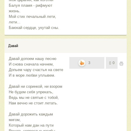
Балуя пламя - рифмуют
жизнь.
Мой стих печальный лети,
лети...
Баюкай сердце, укутай сны.
Давай
Давай допоем нашу песню
3
0
И снова сначала начнем,
Допьем чару счастья на свете
И в море любви уплывем.
Давай ни соринкой, ни взором
Не будем себя упрекать,
Ведь мы не святые с тобой,
Нам вечно не стоит летать.
Давай дорожить каждым
мигом,
Который нам дан на пути
Решать непростые изгибы