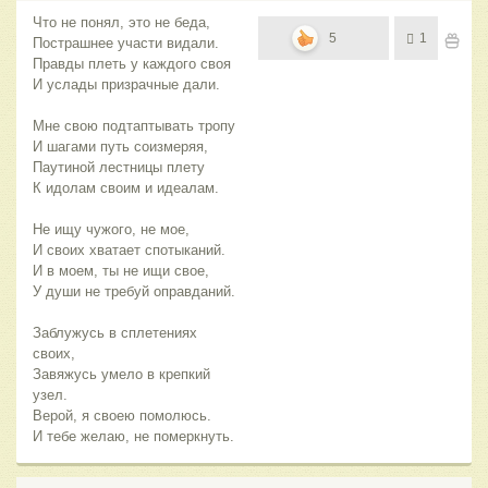
Что не понял, это не беда,
5
1
Пострашнее участи видали.
Правды плеть у каждого своя
И услады призрачные дали.
Мне свою подтаптывать тропу
И шагами путь соизмеряя,
Паутиной лестницы плету
К идолам своим и идеалам.
Не ищу чужого, не мое,
И своих хватает спотыканий.
И в моем, ты не ищи свое,
У души не требуй оправданий.
Заблужусь в сплетениях
своих,
Завяжусь умело в крепкий
узел.
Верой, я своею помолюсь.
И тебе желаю, не померкнуть.