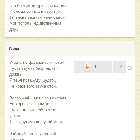
К тебе милый друг припадала,
И слезы роняла в твой пух.
Ты вновь защити меня садом
Мой тополь, единственный
друг.
Уходи
Уходи, по фальшивым нотам
1
0
Пусть звучит безутешный
дождь.
Я тебя позабуду, будто...
Не красивого звука стон.
Вспоминай...меня за бокалом,
Но хорошего коньяка.
Пусть пьянит тебя хмель
устало
Ты с другими не путай меня.
Забывай...меня дальней
дорогой,