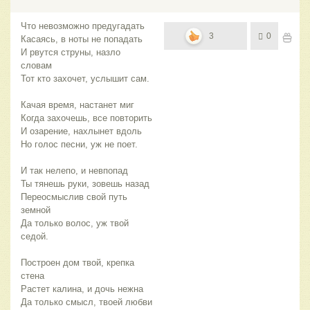
Что невозможно предугадать
3
0
Касаясь, в ноты не попадать
И рвутся струны, назло
словам
Тот кто захочет, услышит сам.
Качая время, настанет миг
Когда захочешь, все повторить
И озарение, нахлынет вдоль
Но голос песни, уж не поет.
И так нелепо, и невпопад
Ты тянешь руки, зовешь назад
Переосмыслив свой путь
земной
Да только волос, уж твой
седой.
Построен дом твой, крепка
стена
Растет калина, и дочь нежна
Да только смысл, твоей любви