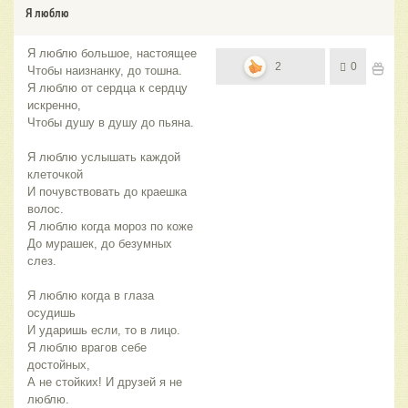
Я люблю
Я люблю большое, настоящее
2
0
Чтобы наизнанку, до тошна.
Я люблю от сердца к сердцу
искренно,
Чтобы душу в душу до пьяна.
Я люблю услышать каждой
клеточкой
И почувствовать до краешка
волос.
Я люблю когда мороз по коже
До мурашек, до безумных
слез.
Я люблю когда в глаза
осудишь
И ударишь если, то в лицо.
Я люблю врагов себе
достойных,
А не стойких! И друзей я не
люблю.