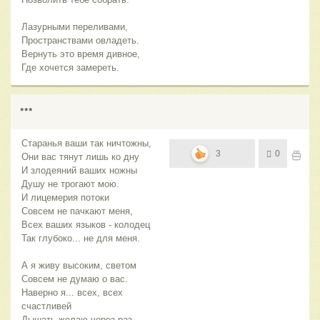
Лазурными переливами,
Пространствами овладеть.
Вернуть это время дивное,
Где хочется замереть.
***
Старанья ваши так ничтожны,
3
0
Они вас тянут лишь ко дну
И злодеяний ваших ножны
Душу не трогают мою.
И лицемерия потоки
Совсем не пачкают меня,
Всех ваших языков - колодец
Так глубоко... не для меня.
А я живу высоким, светом
Совсем не думаю о вас.
Наверно я... всех, всех
счастливей
Дышать желаю через раз.