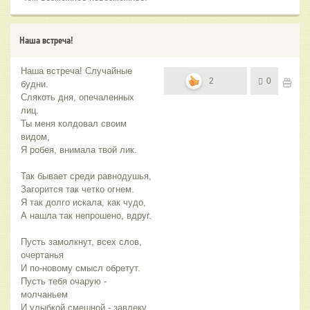
Наша встреча!
Наша встреча! Случайные
2
0
будни.
Слякоть дня, опечаленных
лиц.
Ты меня колдовал своим
видом,
Я робея, внимала твой лик.
Так бывает среди равнодушья,
Загорится так четко огнем.
Я так долго искала, как чудо,
А нашла так непрошено, вдруг.
Пусть замолкнут, всех слов,
очертанья
И по-новому смысл обретут.
Пусть тебя очарую -
молчаньем
И улыбкой смешной - завлеку.