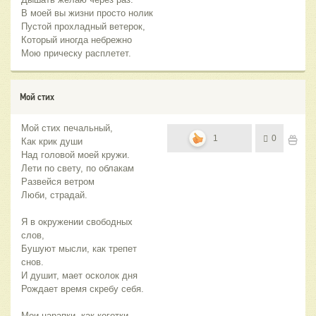
В моей вы жизни просто нолик
Пустой прохладный ветерок,
Который иногда небрежно
Мою прическу расплетет.
Мой стих
Мой стих печальный,
1
0
Как крик души
Над головой моей кружи.
Лети по свету, по облакам
Развейся ветром
Люби, страдай.
Я в окружении свободных
слов,
Бушуют мысли, как трепет
снов.
И душит, мает осколок дня
Рождает время скребу себя.
Мои царапки, как коготки