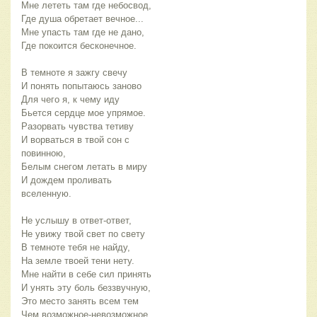
Мне лететь там где небосвод,
Где душа обретает вечное...
Мне упасть там где не дано,
Где покоится бесконечное.
В темноте я зажгу свечу
И понять попытаюсь заново
Для чего я, к чему иду
Бьется сердце мое упрямое.
Разорвать чувства тетиву
И ворваться в твой сон с
повинною,
Белым снегом летать в миру
И дождем проливать
вселенную.
Не услышу в ответ-ответ,
Не увижу твой свет по свету
В темноте тебя не найду,
На земле твоей тени нету.
Мне найти в себе сил принять
И унять эту боль беззвучную,
Это место занять всем тем
Чем возможное-невозможное.