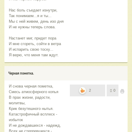
Нас боль съедает изнутри,
Так понимаем...я и ты...
Мы с ней живем, день изо дня
И не нужны теперь слова.
Настанет миг, придет пора
И мне сгореть, сойти в ветра
И испарить свою тоску...
Я верю, что меня там ждут.
Черная пометка.
И снова черная пометка,
2
0
Смесь атмосферного копья
В прах жизни, радости,
молитвы,
Крик безутешного нытья.
Катастрофичный всплеск -
избыток
И не дождавшихся - надежд,
Всех не стерпевшихся -