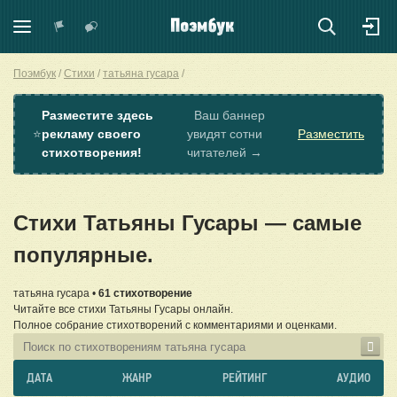
Поэмбук
Стихи
татьяна гусара
Разместите здесь
Ваш баннер
⭐
рекламу своего
увидят сотни
Разместить
стихотворения!
читателей →
Стихи Татьяны Гусары — самые
популярные.
татьяна гусара •
61 стихотворение
Читайте все стихи Татьяны Гусары онлайн.
Полное собрание стихотворений с комментариями и оценками.
ДАТА
ЖАНР
РЕЙТИНГ
АУДИО