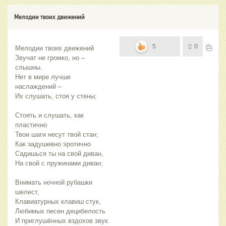
Мелодии твоих движений
5
0
Мелодии твоих движений
Звучат не громко, но – 
слышны.
Нет в мире лучше 
наслаждений –
Их слушать, стоя у стены;
Стоять и слушать, как 
пластично
Твои шаги несут твой стан;
Как задушевно эротично
Садишься ты на свой диван,
На свой с пружинами диван;
Внимать ночной рубашки 
шелест,
Клавиатурных клавиш стук,
Любимых песен децибелость
И приглушённых вздохов звук.