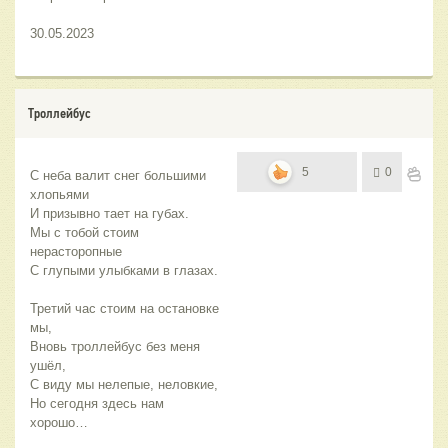
30.05.2023
Троллейбус
5
0
С неба валит снег большими 
хлопьями
И призывно тает на губах.
Мы с тобой стоим 
нерасторопные
С глупыми улыбками в глазах.
Третий час стоим на остановке 
мы,
Вновь троллейбус без меня 
ушёл,
С виду мы нелепые, неловкие,
Но сегодня здесь нам 
хорошо…