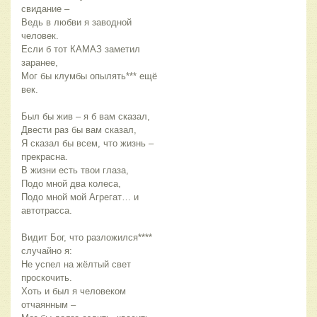
свидание –
Ведь в любви я заводной 
человек.
Если б тот КАМАЗ заметил 
заранее,
Мог бы клумбы опылять*** ещё 
век.
Был бы жив – я б вам сказал,
Двести раз бы вам сказал,
Я сказал бы всем, что жизнь – 
прекрасна.
В жизни есть твои глаза,
Подо мной два колеса,
Подо мной мой Агрегат… и 
автотрасса.
Видит Бог, что разложился**** 
случайно я:
Не успел на жёлтый свет 
проскочить.
Хоть и был я человеком 
отчаянным –