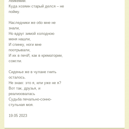
лейкемии.
Куда хозяин старый делся – не 
пойму.
Наследники же обо мне не 
знали,
Но вдруг зимой холодною 
меня нашли,
И спинку, ноги мне 
поотрывали,
И их в печИ, как в крематории, 
сожгли.
Сиденье же в чулане гнить 
осталось.
Не знаю: это я, или уже не я?
Вот так, друзья, и 
реализовалась
Судьба печально-сонно-
стульная моя. 
19.05 2023