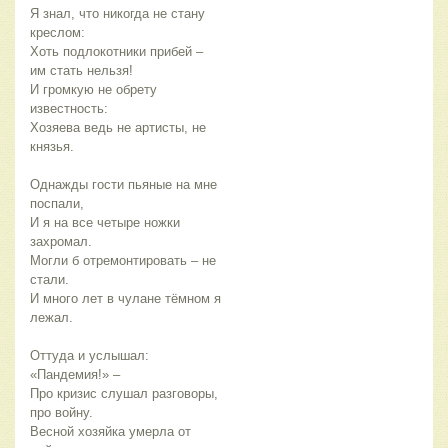
Я знал, что никогда не стану 
креслом:
Хоть подлокотники прибей – 
им стать нельзя!
И громкую не обрету 
известность:
Хозяева ведь не артисты, не 
князья.
Однажды гости пьяные на мне 
поспали, 
И я на все четыре ножки 
захромал.
Могли б отремонтировать – не 
стали.
И много лет в чулане тёмном я 
лежал.
Оттуда и услышал: 
«Пандемия!» –
Про кризис слушал разговоры, 
про войну.
Весной хозяйка умерла от 