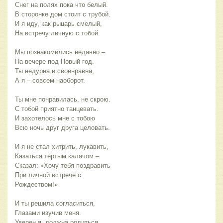
Снег на полях пока что белый.
В сторонке дом стоит с трубой.
И я иду, как рыцарь смелый,
На встречу личную с тобой.
Мы познакомились недавно –
На вечере под Новый год.
Ты недурна и своенравна,
А я – совсем наоборот.
Ты мне понравилась, не скрою.
С тобой приятно танцевать.
И захотелось мне с тобою
Всю ночь друг друга целовать.
И я не стал хитрить, лукавить,
Казаться тёртым калачом –
Сказал: «Хочу тебя поздравить
При личной встрече с 
Рождеством!» 
И ты решила согласиться,
Глазами изучив меня.
Уверен я, должна родиться