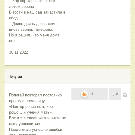
– Кар-кар-кар-кар! – этим 
летом ворона
В гости в наш сад зачастила в 
обед.
– Дзинь-дзинь-дзинь-дзинь! – 
вновь звонок телефона,
Но я решил, что меня дома 
нет…
30.11.2022
Попугай
3
0
Попугай повторял постоянно 
простую пословицу:
«Повтор-рение есть хор-
рошо… и учения мать».
Вот и я в своей жизни никак не 
могу успокоиться –
Продолжаю успешно ошибки 