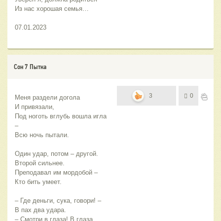
Из нас хорошая семья…
07.01.2023
Сон 7 Пытка
3
0
Меня раздели догола
И привязали,
Под ноготь вглубь вошла игла 
–
Всю ночь пытали.
Один удар, потом – другой.
Второй сильнее.
Преподавал им мордобой –
Кто бить умеет.
– Где деньги, сука, говори! –
В пах два удара.
– Смотри в глаза! В глаза 