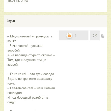
18-21.06.2024
Звуки
3
0
– Мяу-мяв-мяв! – промяукала 
кошка.
– Чики-чирик! – ускакал 
воробей.
А на веранде открыто окошко –
Там, где я слушаю птиц и 
зверей.
– Га-га-га-га! – это гуси соседа
Вдоль по тропинке вразвалку 
идут.
– Гав-гав-гав-гав! – наш Полкан 
пообедал
И под беседкой разлёгся в 
саду.