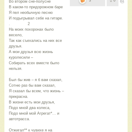
3
0
Во втором сне-полусне
В каком-то придорожном баре
Я пел необычную песню
И подыгрывал себе на гитаре.
.		2
На моих похоронах было 
весело,
Так как съехались на них все 
друзья.
А мои друзья всю жизнь 
куролесили –
Собирать всех вместе было 
нельзя.
Был бы жив – я б вам сказал,
Сотню раз бы вам сказал,
Я сказал бы всем, что жизнь – 
прекрасна.
В жизни есть мои друзья,
Подо мной два колеса,
Подо мной мой Агрегат*… и 
автотрасса.
Отжигал** к чувихе я на 