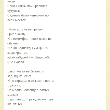
ногах,
Спины изгиб мой нравился 
сутулым,
Сиденье было неплохим во 
всех местах.
Никто во мне не прятал 
бриллианты,
И в некомфортности никто не 
обвинял,
И лишь однажды хмырь из 
квартирантов:
«Дай табурет!» – обидно обо 
мне сказал.
Взволнован не бывал от 
задниц женских 
И не страдал я от костлявости 
мужских,
Но молча ненавидел самых 
мелких –
Вертлявых, «прыг-да-скок» да 
шебутных.