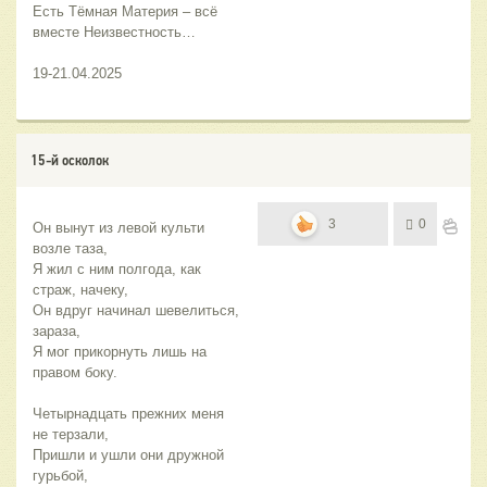
Есть Тёмная Материя – всё 
вместе Неизвестность… 
19-21.04.2025
15-й осколок
3
0
Он вынут из левой культи 
возле таза,
Я жил с ним полгода, как 
страж, начеку,
Он вдруг начинал шевелиться, 
зараза,
Я мог прикорнуть лишь на 
правом боку.
Четырнадцать прежних меня 
не терзали,
Пришли и ушли они дружной 
гурьбой,