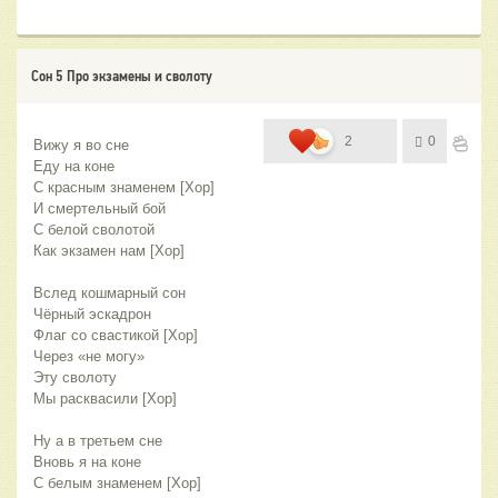
Сон 5 Про экзамены и сволоту
2
0
Вижу я во сне
Еду на коне
С красным знаменем [Хор]
И смертельный бой
С белой сволотой
Как экзамен нам [Хор]
Вслед кошмарный сон
Чёрный эскадрон
Флаг со свастикой [Хор]
Через «не могу»
Эту сволоту
Мы расквасили [Хор]
Ну а в третьем сне
Вновь я на коне
С белым знаменем [Хор]