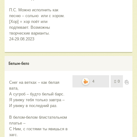
П.С. Можно исполнить как 
песню – сольно  или с хором.
[Хор] = хор поёт или 
подпевает. Возможны 
творческие варианты.
24-29.08.2023
Белым-бело
4
0
Снег на ветках – как белая 
вата,
А сугроб – будто белый барс.
Я увижу тебя только завтра –
И увижу в последний раз.
В белом-белом блистательном 
платье –
С Ним, с гостями ты явишься в 
загс.