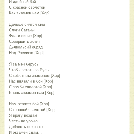
И идейный бой
С красной сволотой
Как экзамен нам [Хор]
Дальше снятся сны
Слуги Сатаны
Флаги синие [Хор]
Совершить хотят
Дьявольсий обряд
Над Россиею [Хор]
Я за меч берусь
Чтобы встать за Русь
С крЕстным знаменем [Хор]
Нас ввязали в бой [Хор]
С зомби-сволотой [Хор]
Вновь экзамен нам [Хор]
Нам готовят бой [Хор]
С главной сволотой [Хор]
Я врагу воздам
Честь не уроню
Доблесть сохраню
И экзамен сдам…