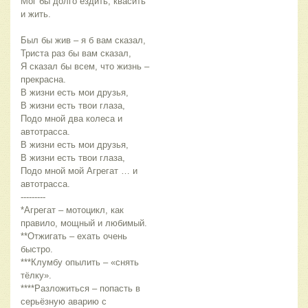
Мог бы долго ездить, квасить 
и жить.
Был бы жив – я б вам сказал,
Триста раз бы вам сказал,
Я сказал бы всем, что жизнь – 
прекрасна.
В жизни есть мои друзья,
В жизни есть твои глаза,
Подо мной два колеса и 
автотрасса.
В жизни есть мои друзья,
В жизни есть твои глаза,
Подо мной мой Агрегат … и 
автотрасса.
---------
*Агрегат – мотоцикл, как 
правило, мощный и любимый.
**Отжигать – ехать очень 
быстро.
***Клумбу опылить – «снять 
тёлку».
****Разложиться – попасть в 
серьёзную аварию с 