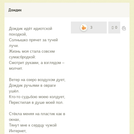
Дождик
3
0
Дождик идёт идиотской 
походкой,
Солнышко прячет за тучей 
лучи.
Жизнь моя стала совсем 
сумасбродкой:
Смотрит руками, а взглядом – 
молчит.
Ветер на озеро воздухом дует,
Дождик ручьями в овраги 
ушёл.
Кто-то судьбою моею колдует,
Перестилая в душе моей пол.
Стёкла меняя на пластик как в 
окнах,
Тянут мне к сердцу чужой 
Интернет,