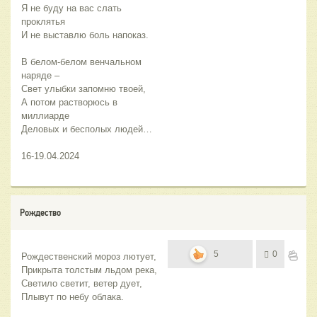
Я не буду на вас слать 
проклятья
И не выставлю боль напоказ.
В белом-белом венчальном 
наряде –
Свет улыбки запомню твоей,
А потом растворюсь в 
миллиарде
Деловых и бесполых людей…
16-19.04.2024
Рождество
5
0
Рождественский мороз лютует,
Прикрыта толстым льдом река,
Светило светит, ветер дует,
Плывут по небу облака.