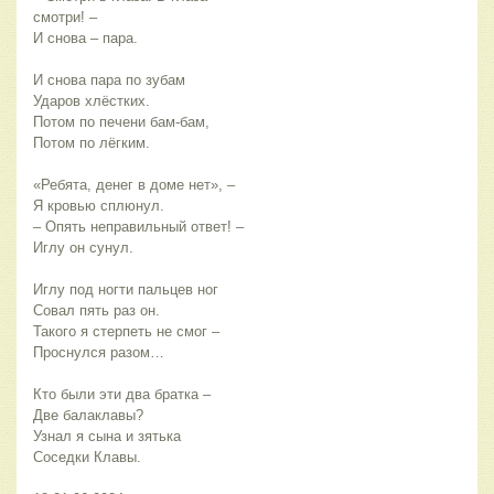
смотри! –
И снова – пара.
И снова пара по зубам
Ударов хлёстких.
Потом по печени бам-бам,
Потом по лёгким.
«Ребята, денег в доме нет», –
Я кровью сплюнул.
– Опять неправильный ответ! –
Иглу он сунул.
Иглу под ногти пальцев ног
Совал пять раз он.
Такого я стерпеть не смог –
Проснулся разом…
Кто были эти два братка –
Две балаклавы?
Узнал я сына и зятька
Соседки Клавы.