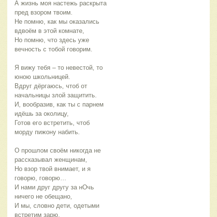
А жизнь моя настежь раскрыта 
пред взором твоим.
Не помню, как мы оказались 
вдвоём в этой комнате,
Но помню, что здесь уже 
вечность с тобой говорим. 
Я вижу тебя – то невестой, то 
юною школьницей.
Вдруг дёргаюсь, чтоб от 
начальницы злой защитить.
И, вообразив, как ты с парнем 
идёшь за околицу,
Готов его встретить, чтоб 
морду пижону набить.
О прошлом своём никогда не 
рассказывал женщинам,
Но взор твой внимает, и я 
говорю, говорю…
И нами друг другу за нОчь 
ничего не обещано,
И мы, словно дети, одетыми 
встретим зарю.