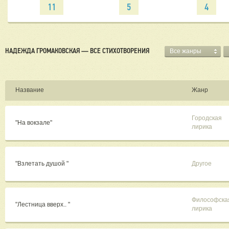
11
5
4
НАДЕЖДА ГРОМАКОВСКАЯ — ВСЕ СТИХОТВОРЕНИЯ
Все жанры
Название
Жанр
Городская
"На вокзале"
лирика
"Взлетать душой "
Другое
Философска
"Лестница вверх.. "
лирика