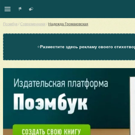
Поэмбук
/
Современники
/
Надежда Громаковская
⭐
Разместите здесь рекламу своего стихотво