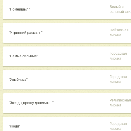
Белый и
"Помнишь? "
вольный сти
Пейзажная
"Утренний рассвет "
лирика
Городская
"Самые сильные"
лирика
Городская
"Улыбнись"
лирика
Религиозная
"Звезды,прошу донесите.."
лирика
Городская
"Люди"
лирика