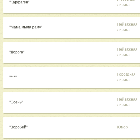
"Карфаген"
лирика
Пейзажная
"Мама мыла раму"
лирика
Пейзажная
"Дорога"
лирика
Городская
"***"
лирика
Пейзажная
"Осень"
лирика
"Воробей"
Юмор