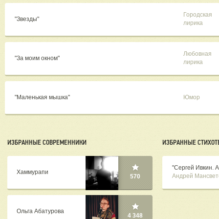
Городская
"Звезды"
лирика
Любовная
"За моим окном"
лирика
"Маленькая мышка"
Юмор
ИЗБРАННЫЕ СОВРЕМЕННИКИ
ИЗБРАННЫЕ СТИХОТ
"Сергей Ивкин. А
Хаммурапи
Андрей Мансвет
570
Ольга Абатурова
4 348