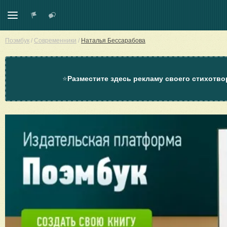
Поэмбук
/
Современники
/
Наталья Бессарабова
⭐
Разместите здесь рекламу своего стихотво