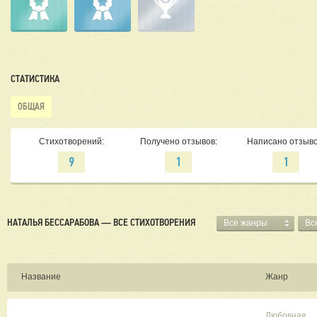
СТАТИСТИКА
ОБЩАЯ
Стихотворений:
Получено отзывов:
Написано отзыво
9
1
1
НАТАЛЬЯ БЕССАРАБОВА — ВСЕ СТИХОТВОРЕНИЯ
Все жанры
Вс
Название
Жанр
Любовная