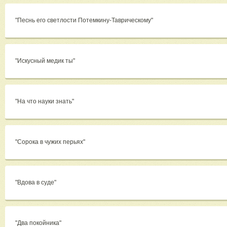
"Песнь его светлости Потемкину-Таврическому"
"Искусный медик ты"
"На что науки знать"
"Сорока в чужих перьях"
"Вдова в суде"
"Два покойника"